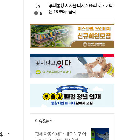
李대통령 지지율 다시 40%대로…20대
는 18.8%p 급락
6
이슈&뉴스
소리
"3세 아동 학대"…대구 북구 어