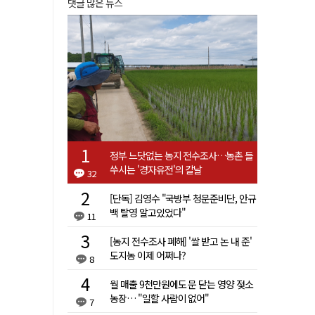
댓글 많은 뉴스
정부 느닷없는 농지 전수조사…농촌 들
쑤시는 '경자유전'의 칼날
32
[단독] 김영수 "국방부 청문준비단, 안규
백 탈영 알고있었다"
11
[농지 전수조사 폐해] '쌀 받고 논 내 준'
도지농 이제 어쩌나?
8
월 매출 9천만원에도 문 닫는 영양 젖소
농장… "일할 사람이 없어"
7