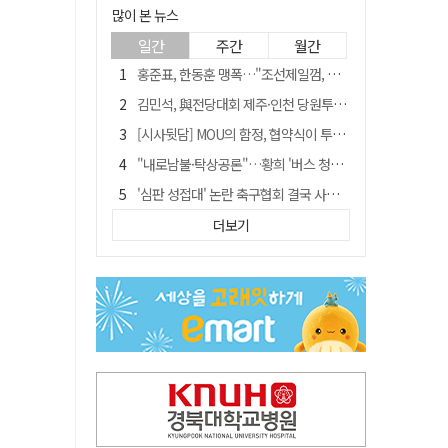
많이 본 뉴스
일간
주간
월간
홍준표, 한동훈 맹폭…"조선제일껌, 권력에 살고 권력에 죽었다"
김민석, 與전당대회 제주·인천 당원투표서 승리…누적 득표는 '초박빙'
[시사뒷담] MOU의 함정, 협약식이 투자 확정은 아니긴 해
"내로남불·탁상공론"…황희 '버스 청년주택' 제안에 與 내부서도 쓴소리
'심판 성접대' 논란 축구협회 결국 사과…"깊이 반성, 쇄신하겠다"
"경로당 통장에 비밀번호가 적혀 있다"…전국 돌며 경로당 13곳 턴 30대 구속
더보기
"침대에 결박, 탈진"…평생 교회서 산 11세 남아, 병원 이송 끝 숨져
예안향교 대성전, '국가지정 보물로 지정'
휠체어 환자 발로 밀어 숨지게 한 70대 간병인…2심도 집행유예
박권현 청도군수, 국무총리에 "청도 물 공급 최대 3만t 늘려달라"