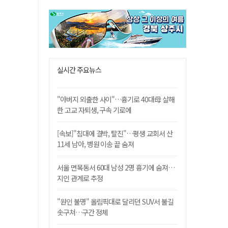
실시간 주요뉴스
"아버지 외출한 사이"…흉기로 40대母 살해
한 고교 자퇴생, 구속 기로에
[속보]"침대에 결박, 탈진"…평생 교회서 산
11세 남아, 병원 이송 끝 숨져
서울 면목동서 60대 남성 2명 흉기에 숨져…
지인 관계로 추정
"원인 불명" 올림픽대로 달리던 SUV서 불길
솟구쳐…구간 정체