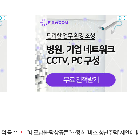
초박빙'
"내로남불·탁상공론"…황희 '버스 청년주택' 제안에 與 내부서도 쓴