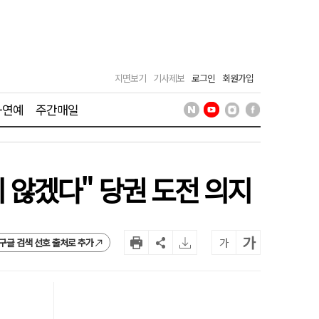
지면보기
기사제보
로그인
회원가입
·연예
주간매일
않겠다" 당권 도전 의지
가
가
구글 검색 선호 출처로 추가