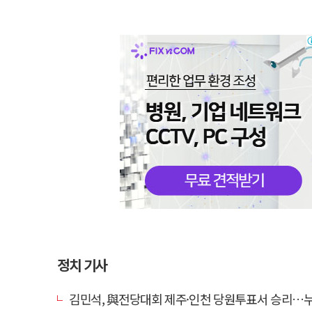
정치 기사
김민석, 與전당대회 제주·인천 당원투표서 승리…누적 득표는 '