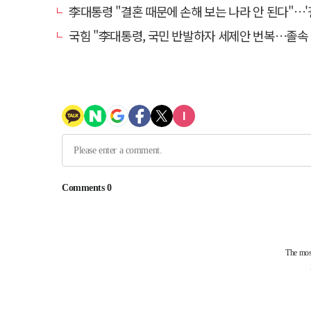
李대통령 "결혼 때문에 손해 보는 나라 안 된다"…'결혼 페널티' 22개
국힘 "李대통령, 국민 반발하자 세제안 번복…졸속 국정 즉각