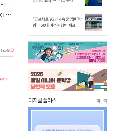
린이집 교사 2명 검찰 송치
능"
다"
"골프채로 YG 신사옥 출입문 '쾅
쾅'…20대 여성 현행범 체포"
디지털 플러스
더보기