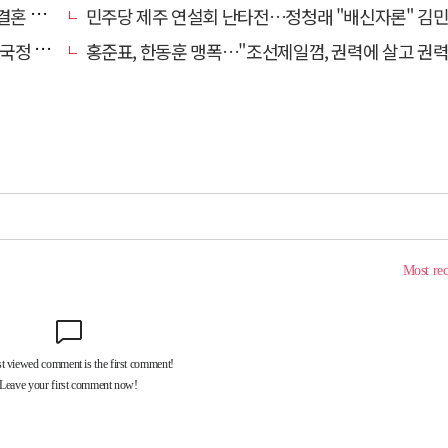
 손본다
민주당 제주 연설회 난타전…정청래 "배신자론" 김민석 "관리 무
 중단"
홍준표, 한동훈 맹폭…"조선제일껌, 권력에 살고 권력에 죽었