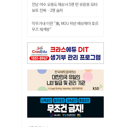
전남 여수 오동도 해상서 5명 탄 유람용 모터
보트 전복…2명 숨져
막무가내 이란 "美, MOU 위반 배상해야 호르
무즈 재개방"