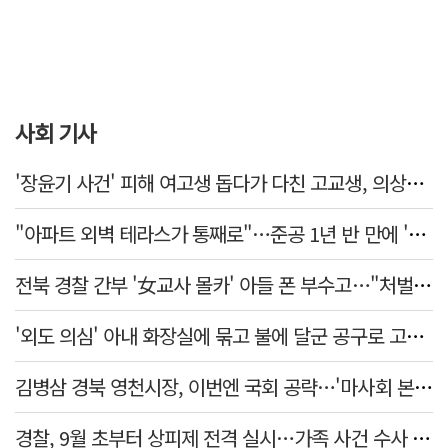
사회 기사
'장윤기 사건' 피해 여고생 돕다가 다친 고교생, 의상자 인정
"아파트 외벽 테라스가 통째로"…준공 1년 반 만에 '아찔 사고'
전북 경찰 간부 '女교사 몰카' 아들 폰 부수고…"처벌 못하는 사안" 내부망에 글
'외도 의심' 아내 화장실에 묶고 불에 달군 공구로 고문…남편 검거
김병삼 경북 영천시장, 이번엔 국회 공략…'마사회 본사 이전·광역교통망 확충' 요청
경찰, 9월 초부터 상피제 전격 실시…가족 사건 수사 못해