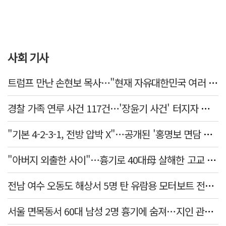
사회 기사
트럼프 만난 손현보 목사…"현재 자유대한민국 여러 면에서 어려움"
경찰 가족 연루 사건 117건…'장윤기 사건' 터지자 뒤늦게 전수조사
"기본 4-2-3-1, 전방 압박 X"…공개된 '홍명보 면담 수첩'
"아버지 외출한 사이"…흉기로 40대母 살해한 고교 자퇴생, 구속 기로에
전남 여수 오동도 해상서 5명 탄 유람용 모터보트 전복…2명 숨져
서울 면목동서 60대 남성 2명 흉기에 숨져…지인 관계로 추정