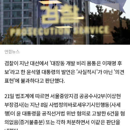
연합뉴스
검찰이 지난 대선에서 '대장동 개발 비리 몸통은 이재명 후
보'라고 한 윤석열 대통령의 발언은 '사실적시'가 아닌 '의견
표현'에 불과하다고 판단했다.
21일 법조계에 따르면 서울중앙지검 공공수사2부(이상현
부장검사)는 지난 8일 사법정의바로세우기시민행동(사세
행)이 윤 대통령을 공직선거법 위반 혐의로 고발한 6건을 혐
의없음(증거불충분) 또는 각하 처분하면서 이같은 판단을