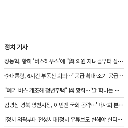
정치 기사
장동혁, 황희 '버스하우스'에 "與 의원 자녀들부터 살아보면 어떨까?"
李대통령, 6시간 부동산 회의…"공급 확대·조기 공급 과감히 실천"
"폐기 버스 개조해 청년주택" 與 황희…'딸 학비는 年 4200만원'
김병삼 경북 영천시장, 이번엔 국회 공략…'마사회 본사 이전·광역교통망 확충' 요청
[정치 외곽부대 전성시대]정치 유튜브도 변해야 한다 "화합과 존중"