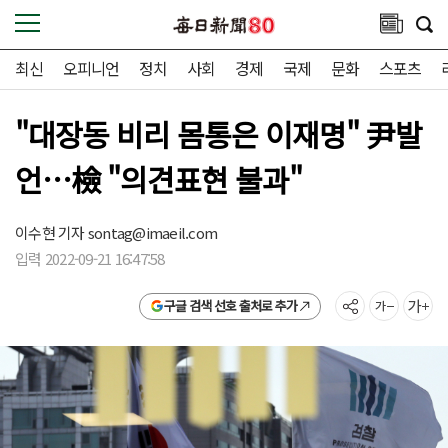
최신
오피니언
정치
사회
경제
국제
문화
스포츠
"대장동 비리 몸통은 이재명" 尹발
언…檢 "의견표현 불과"
이수현 기자
sontag@imaeil.com
입력 2022-09-21 16:47:58
구글 검색 선호 출처로 추가