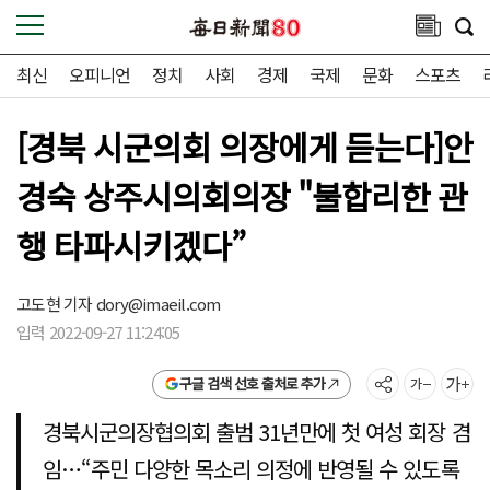
최신
오피니언
정치
사회
경제
국제
문화
스포츠
[경북 시군의회 의장에게 듣는다]안
경숙 상주시의회의장 "불합리한 관
행 타파시키겠다”
고도현 기자
dory@imaeil.com
입력 2022-09-27 11:24:05
구글 검색 선호 출처로 추가
경북시군의장협의회 출범 31년만에 첫 여성 회장 겸
임…“주민 다양한 목소리 의정에 반영될 수 있도록