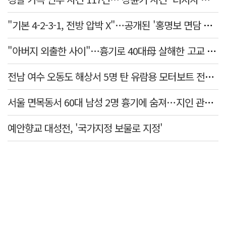
"기본 4-2-3-1, 전방 압박 X"…공개된 '홍명보 면담 수첩'
"아버지 외출한 사이"…흉기로 40대母 살해한 고교 자퇴생, 구속 기로에
전남 여수 오동도 해상서 5명 탄 유람용 모터보트 전복…2명 숨져
서울 면목동서 60대 남성 2명 흉기에 숨져…지인 관계로 추정
예안향교 대성전, '국가지정 보물로 지정'