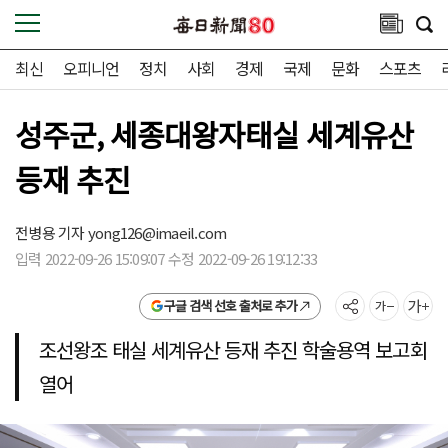
최신
오피니언
정치
사회
경제
국제
문화
스포츠
성주군, 세종대왕자태실 세계유산
등재 추진
전병용 기자
yong126@imaeil.com
입력 2022-09-26 15:09:07 수정 2022-09-26 19:12:33
구글 검색 선호 출처로 추가
조선왕조 태실 세계유산 등재 추진 학술용역 보고회
열어