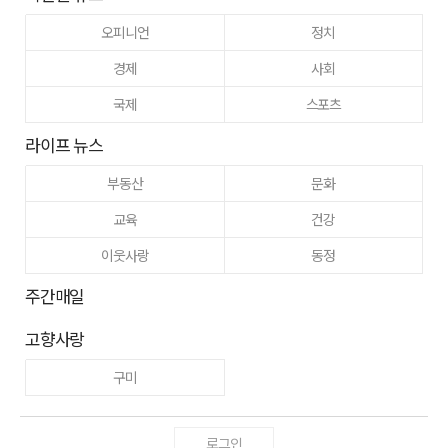
오피니언
정치
경제
사회
국제
스포츠
라이프 뉴스
부동산
문화
교육
건강
이웃사랑
동정
주간매일
고향사랑
구미
로그인