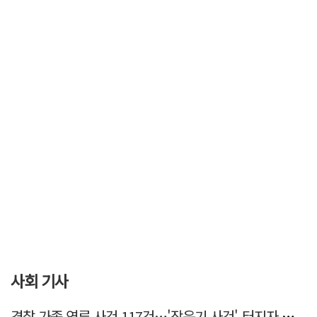
사회 기사
경찰 가족 연루 사건 117건…'장윤기 사건' 터지자 뒤늦게 전수조사