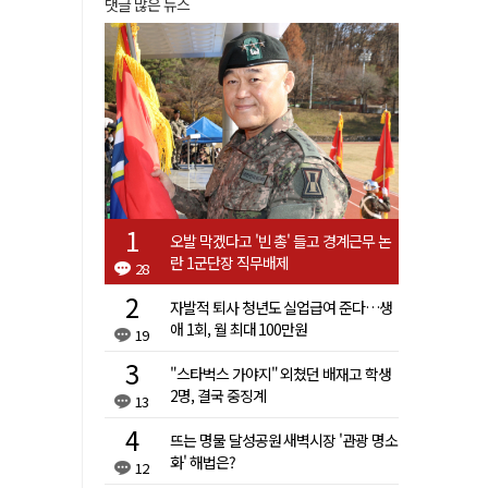
댓글 많은 뉴스
오발 막겠다고 '빈 총' 들고 경계근무 논
란 1군단장 직무배제
28
자발적 퇴사 청년도 실업급여 준다…생
애 1회, 월 최대 100만원
19
"스타벅스 가야지" 외쳤던 배재고 학생
2명, 결국 중징계
13
뜨는 명물 달성공원 새벽시장 '관광 명소
화' 해법은?
12