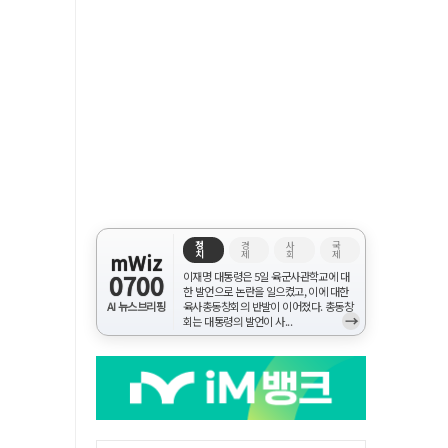
정
경
사
국
치
제
회
제
mWiz
0700
이재명 대통령은 5일 육군사관학교에 대
한 발언으로 논란을 일으켰고, 이에 대한
AI 뉴스브리핑
육사총동창회의 반발이 이어졌다. 총동창
→
회는 대통령의 발언이 사...