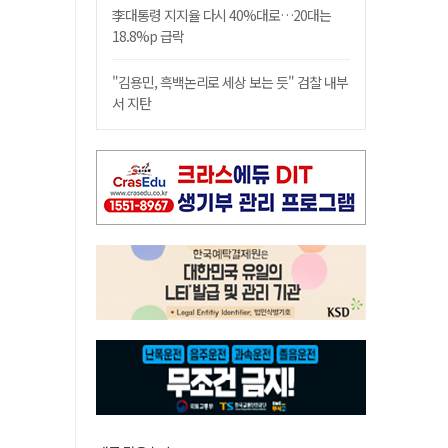
李대통령 지지율 다시 40%대로…20대는
18.8%p 급락
"김용민, 흑백논리로 세상 보는 듯" 검찰 내부
서 지탄