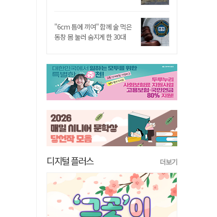
"6cm 틈에 끼여" 함께 술 먹은
동창 몸 눌러 숨지게 한 30대
디지털 플러스
더보기