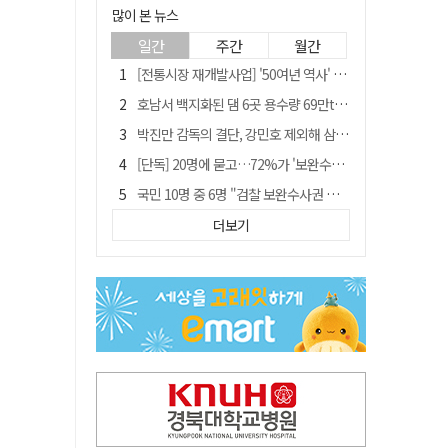
많이 본 뉴스
일간
주간
월간
[전통시장 재개발사업] '50여년 역사' 수성시장 자리에 25층 주상복합 들어선다
호남서 백지화된 댐 6곳 용수량 69만t… 반도체 클러스터 필요량 넘는다
박진만 감독의 결단, 강민호 제외해 삼성 라이온즈에 긴장감 불어 넣어
[단독] 20명에 묻고…72%가 '보완수사권 폐지'?
국민 10명 중 6명 "검찰 보완수사권 필요"…민주당 지지층도 53.8%
[전통시장 재개발사업] 신천시장 재개발, 준공 후에도 소송전
더보기
[저출산·고령화 그늘] 구미시 "40만명 사수" 고령군 "3만명대 회복"
안동-사가에, "50년 우정 넘어 미래 50년 함께 연다"
"오를까, 내릴까" 목표가 깎인 삼전·닉스…AMD 이어 샌디스크에 쏠린 눈
'부산 돌려차기' 피해자, 서범수 "돌려차기 하죠" 실언 사과 수용