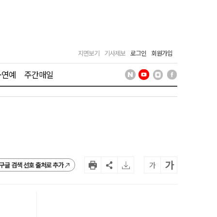
지면보기
기사제보
로그인
회원가입
·연예
주간매일
가
가
구글 검색 선호 출처로 추가