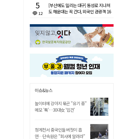
[부산에도 밀리는 대구] 동성로 지나쳐
도 해운대는 꼭 간다, 외국인 관광객 16
12
배 차이
이슈&뉴스
놀이터에 강아지 묶곤 "유기 중"
메모 '툭'…30대女 '입건'
청계천서 중국인들 버젓이 흡
연…단속원은 "회사에 알려라"