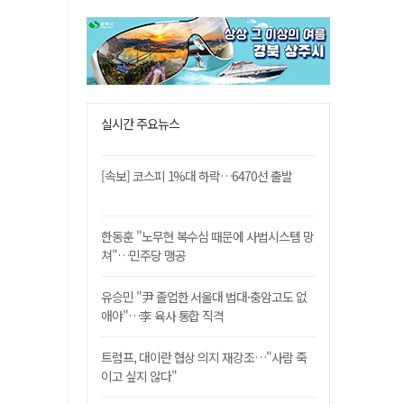
실시간 주요뉴스
[속보] 코스피 1%대 하락…6470선 출발
한동훈 "노무현 복수심 때문에 사법시스템 망
쳐"…민주당 맹공
유승민 "尹 졸업한 서울대 법대·충암고도 없
애야"…李 육사 통합 직격
트럼프, 대이란 협상 의지 재강조…"사람 죽
이고 싶지 않다"