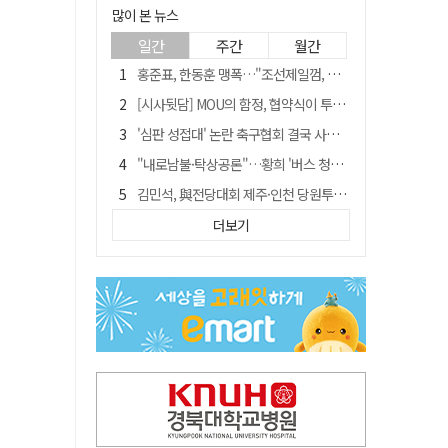
많이 본 뉴스
일간
주간
월간
홍준표, 한동훈 맹폭…"조선제일껌, 권력에 살고 권력에 죽었다"
[시사뒷담] MOU의 함정, 협약식이 투자 확정은 아니긴 해
'심판 성접대' 논란 축구협회 결국 사과…"깊이 반성, 쇄신하겠다"
"내로남불·탁상공론"…황희 '버스 청년주택' 제안에 與 내부서도 쓴소리
김민석, 與전당대회 제주·인천 당원투표서 승리…누적 득표는 '초박빙'
"경로당 통장에 비밀번호가 적혀 있다"…전국 돌며 경로당 13곳 턴 30대 구속
더보기
예안향교 대성전, '국가지정 보물로 지정'
휠체어 환자 발로 밀어 숨지게 한 70대 간병인…2심도 집행유예
"침대에 결박, 탈진"…평생 교회서 산 11세 남아, 병원 이송 끝 숨져
[금주의 이슈] 하늘의 외계인, 바다의 귀향자…영화 '호프'와 '오디세이'