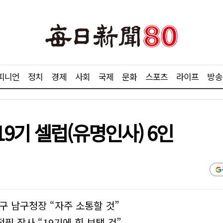
피니언
정치
경제
사회
국제
문화
스포츠
라이프
방송
9기 셀럽(유명인사) 6인
구 남구청장 “자주 소통할 것”
정필 장사 “19기에 힘 보탤 것”