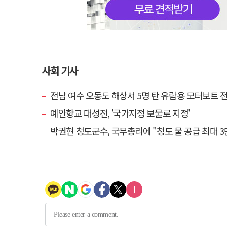
사회 기사
전남 여수 오동도 해상서 5명 탄 유람용 모터보트 전복…2
예안향교 대성전, '국가지정 보물로 지정'
박권현 청도군수, 국무총리에 "청도 물 공급 최대 3만t 늘