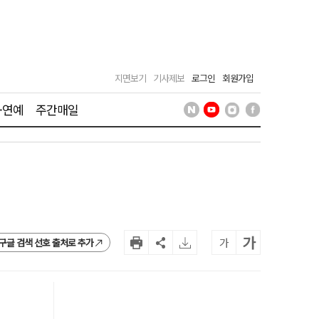
지면보기
기사제보
로그인
회원가입
·연예
주간매일
가
가
구글 검색 선호 출처로 추가