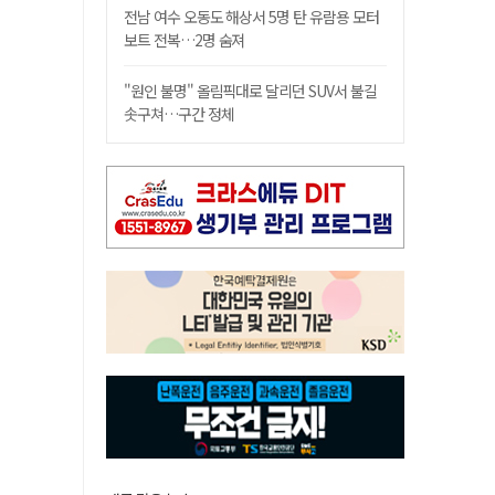
전남 여수 오동도 해상서 5명 탄 유람용 모터
보트 전복…2명 숨져
"원인 불명" 올림픽대로 달리던 SUV서 불길
솟구쳐…구간 정체