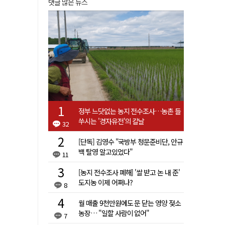
댓글 많은 뉴스
정부 느닷없는 농지 전수조사…농촌 들
쑤시는 '경자유전'의 칼날
32
[단독] 김영수 "국방부 청문준비단, 안규
백 탈영 알고있었다"
11
[농지 전수조사 폐해] '쌀 받고 논 내 준'
도지농 이제 어쩌나?
8
월 매출 9천만원에도 문 닫는 영양 젖소
농장… "일할 사람이 없어"
7