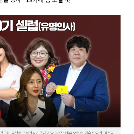
 양금희, 김형동 국회의원과 조재구 남구청장, 배우 오승은, 가수 박규리, 김정필