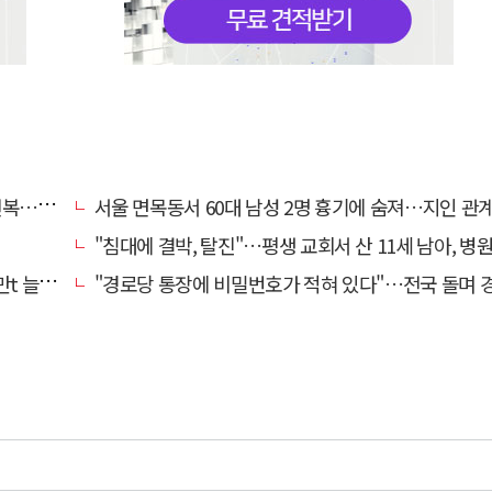
명 숨져
서울 면목동서 60대 남성 2명 흉기에 숨져…지인 관계로 
"침대에 결박, 탈진"…평생 교회서 산 11세 남아, 병원 이송 끝
려달라"
"경로당 통장에 비밀번호가 적혀 있다"…전국 돌며 경로당 13곳 턴 30대