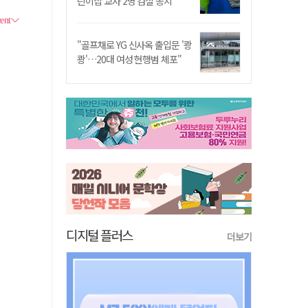
린이집 교사 2명 검찰 송치
"골프채로 YG 신사옥 출입문 '쾅
쾅'…20대 여성 현행범 체포"
디지털 플러스
더보기