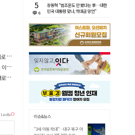
장동혁 "법조문도 안 봤다는 李…대한
민국 대통령 맞나, 역대급 망언"
6
추정
 숨져
 구속
이슈&뉴스
"3세 아동 학대"…대구 북구 어