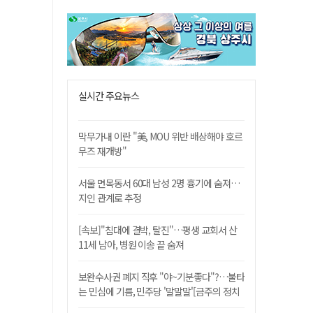
실시간 주요뉴스
막무가내 이란 "美, MOU 위반 배상해야 호르
무즈 재개방"
서울 면목동서 60대 남성 2명 흉기에 숨져…
지인 관계로 추정
[속보]"침대에 결박, 탈진"…평생 교회서 산
11세 남아, 병원 이송 끝 숨져
보완수사권 폐지 직후 "야~기분좋다"?…불타
는 민심에 기름, 민주당 '말말말'[금주의 정치
舌전]