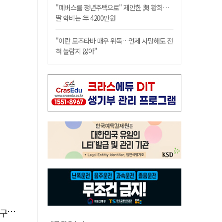
"폐버스를 청년주택으로" 제안한 與 황희…
딸 학비는 年 4200만원
"이란 모즈타바 매우 위독…언제 사망해도 전
혀 놀랍지 않아"
감독