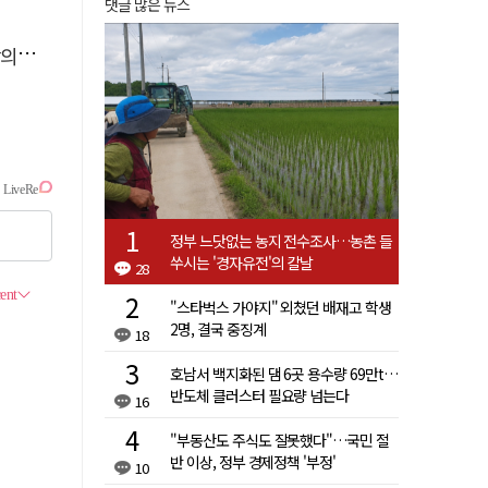
댓글 많은 뉴스
결"
정부 느닷없는 농지 전수조사…농촌 들
쑤시는 '경자유전'의 칼날
28
"스타벅스 가야지" 외쳤던 배재고 학생
2명, 결국 중징계
18
호남서 백지화된 댐 6곳 용수량 69만t…
반도체 클러스터 필요량 넘는다
16
"부동산도 주식도 잘못했다"…국민 절
반 이상, 정부 경제정책 '부정'
10