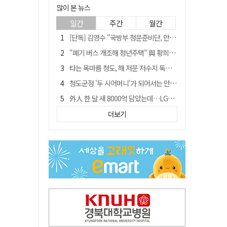
많이 본 뉴스
일간
주간
월간
[단독] 김영수 "국방부 청문준비단, 안규백 탈영 알고있었다"
"폐기 버스 개조해 청년주택" 與 황희…'딸 학비는 年 4200만원'
타는 목마름 청도, 해 저문 저수지 둑에 군수가 서 있었다
청도군정 '두 시어머니'가 되어서는 안된다
外人 한 달 새 8000억 담았는데…LG이노텍 목표주가는 왜 엇갈릴까
임시휴업 들어갔던 홈플러스 영주점, 7일 영업 재개…지하 1층만 운영
더보기
신세계사이먼, 대구 아울렛 토지매매 계약 체결… 사업 본궤도
SK하이닉스, 주당 375원 분기 배당 공시…"3분기 중 주주환원 방안 확정"
이의준 전 경북도 새마을봉사과장, 제28대 울릉군 부군수 취임
"상법개정해도 주주가 '봉'"…하이닉스 솔리다임 상장설에 술렁[개미와글와글]