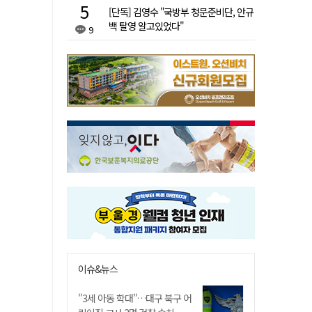
[단독] 김영수 "국방부 청문준비단, 안규
백 탈영 알고있었다"
9
이슈&뉴스
"3세 아동 학대"…대구 북구 어