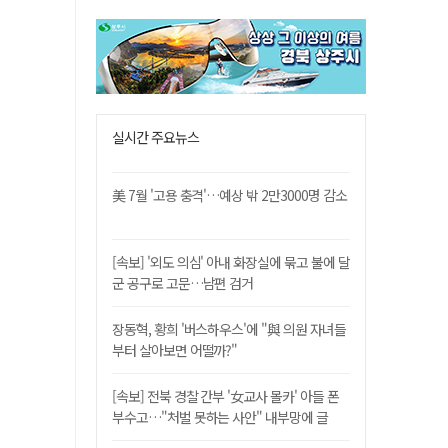
실시간 주요뉴스
美 7월 '고용 충격'…예상 밖 2만3000명 감소
[속보] '외도 의심' 아내 화장실에 묶고 불에 달
군 공구로 고문…남편 검거
장동혁, 황희 '버스하우스'에 "與 의원 자녀들
부터 살아보면 어떨까?"
[속보] 전북 경찰 간부 '女교사 몰카' 아들 폰
부수고…"처벌 못하는 사안" 내부망에 글