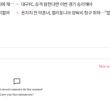
 재정비
대구FC, 승격 원한다면 이번 경기 승리해야
리할까
돈치치 전 약혼녀, 캘리포니아 양육비 청구 취하…"합의로 해