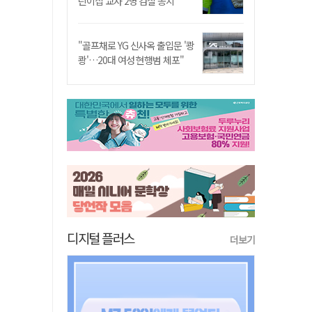
린이집 교사 2명 검찰 송치
"골프채로 YG 신사옥 출입문 '쾅
쾅'…20대 여성 현행범 체포"
디지털 플러스
더보기