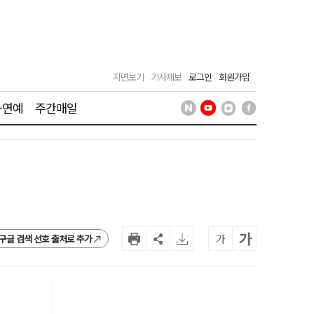
지면보기
기사제보
로그인
회원가입
·연예
주간매일
가
가
구글 검색 선호 출처로 추가