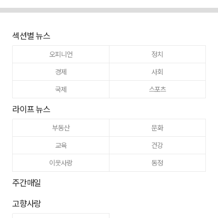
섹션별 뉴스
오피니언
정치
경제
사회
국제
스포츠
라이프 뉴스
부동산
문화
교육
건강
이웃사랑
동정
주간매일
고향사랑