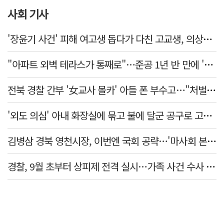
사회 기사
'장윤기 사건' 피해 여고생 돕다가 다친 고교생, 의상자 인정
"아파트 외벽 테라스가 통째로"…준공 1년 반 만에 '아찔 사고'
전북 경찰 간부 '女교사 몰카' 아들 폰 부수고…"처벌 못하는 사안" 내부망에 글
'외도 의심' 아내 화장실에 묶고 불에 달군 공구로 고문…남편 검거
김병삼 경북 영천시장, 이번엔 국회 공략…'마사회 본사 이전·광역교통망 확충' 요청
경찰, 9월 초부터 상피제 전격 실시…가족 사건 수사 못해