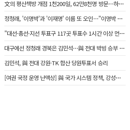
文의 평산책방 개점 1천200일, 62만8천명 방문…하루 평균 500명↑
정청래, '이명박'과 '이재명' 이름 또 오인…"이명박 대통령 임기안에 반도체 제품 출시"
"대선·총선·지선 투표구 117곳 투표수 1시간 이상 먼저 입력"
대구에선 정청래 경북은 김민석…與 전대 박빙 승부 이어간다
김민석, 與 전대 강원·TK 합산 당원투표서 승리
[여권 국정 운영 난맥상] 與 국가 시스템 정책, 강성층 결집에 의존