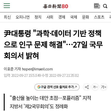
최신
오피니언
정치
사회
경제
국제
문화
스포츠
尹대통령 "과학·데이터 기반 정책
으로 인구 문제 해결"…27일 국무
회의서 밝혀
이호준 기자
hoper@imaeil.com
입력 2022-09-27 15:53:49 수정 2022-09-27 21:35:02
구글 검색 선호 출처로 추가
"출산율 높이는 데만 초점…포퓰리즘" 지적
지방서 '제2국무회의'도 정례화