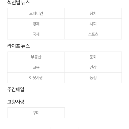
섹션별 뉴스
오피니언
정치
경제
사회
국제
스포츠
라이프 뉴스
부동산
문화
교육
건강
이웃사랑
동정
주간매일
고향사랑
구미