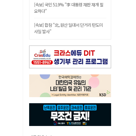
[속보] 국민 51.9% "李 대통령 재판 재개 필
요하다"
[속보] 합참 "北, 원산 일대서 단거리 탄도미
사일 발사"