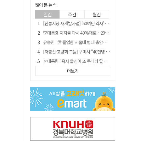
많이 본 뉴스
일간
주간
월간
[전통시장 재개발사업] '50여년 역사' 수성시장 자리에 25층 주상복합 들어선다
李대통령 지지율 다시 40%대로…20대는 18.8%p 급락
유승민 "尹 졸업한 서울대 법대·충암고도 없애야"…李 육사 통합 직격
[저출산·고령화 그늘] 구미시 "40만명 사수" 고령군 "3만명대 회복"
李대통령 "육사 출신이 또 쿠데타 할 수도"…육사 총동창회 "정치적 보복"
포항에 6천억원 규모 AI 데이터센터 들어선다
더보기
"김용민, 흑백논리로 세상 보는 듯" 검찰 내부서 지탄
[인사]경상북도
경찰, 홍명보 선임 의혹 수사…대한축구협회 전격 압수수색
국민 51.9% "李 대통령 재판 재개 필요하다"