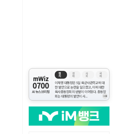
정
경
사
국
치
제
회
제
mWiz
0700
이재명 대통령은 5일 육군사관학교에 대
한 발언으로 논란을 일으켰고, 이에 대한
AI 뉴스브리핑
육사총동창회의 반발이 이어졌다. 총동창
→
회는 대통령의 발언이 사...