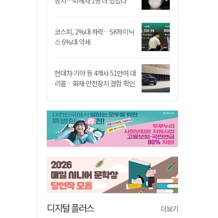
송치…피해자 1명 더 있었다
코스피, 2%대 하락…SK하이닉
스 6%대 약세
현대차·기아 등 4개사 51만여 대
리콜…화재·안전장치 결함 확인
디지털 플러스
더보기