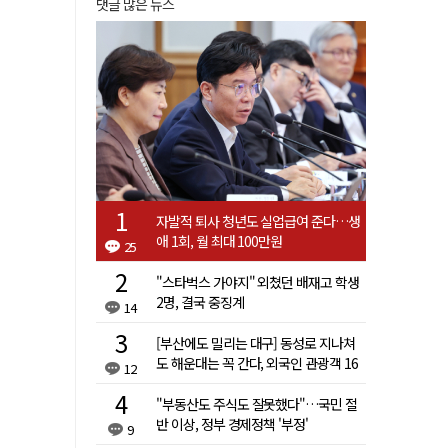
댓글 많은 뉴스
자발적 퇴사 청년도 실업급여 준다…생
애 1회, 월 최대 100만원
25
"스타벅스 가야지" 외쳤던 배재고 학생
2명, 결국 중징계
14
[부산에도 밀리는 대구] 동성로 지나쳐
도 해운대는 꼭 간다, 외국인 관광객 16
12
배 차이
"부동산도 주식도 잘못했다"…국민 절
반 이상, 정부 경제정책 '부정'
9