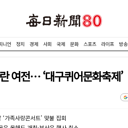
피니언
정치
경제
사회
국제
문화
스포츠
라이프
방송
논란 여전… ‘대구퀴어문화축제’
 ‘가족사랑콘서트’ 맞불 집회
울은 올해도 개최·부산은 행사 취소