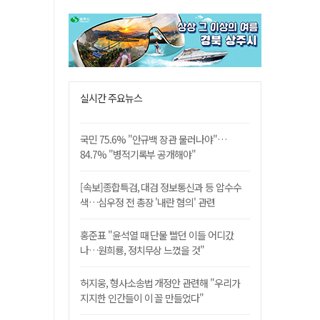
실시간 주요뉴스
국민 75.6% "안규백 장관 물러나야"…
84.7% "병적기록부 공개해야"
[속보]종합특검, 대검 정보통신과 등 압수수
색…심우정 전 총장 '내란 혐의' 관련
홍준표 "윤석열 때 단물 빨던 이들 어디갔
나…원희룡, 정치무상 느꼈을 것"
허지웅, 형사소송법 개정안 관련해 "우리가
지지한 인간들이 이 꼴 만들었다"