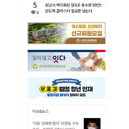
호남서 백지화된 댐 6곳 용수량 69만t…
반도체 클러스터 필요량 넘는다
8
이슈&뉴스
'아동 성매매 혐의' 최영중 구속