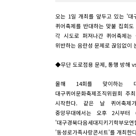
오는 1일 개최를 앞두고 있는 '대
퀴어축제를 반대하는 맞불 집회도 
각 시도로 퍼져나간 퀴어축제는 
위반하는 음란성 문제로 끊임없이 논
◆무단 도로점용 문제, 통행 방해 v
올해 14회를 맞이하는 
대구퀴어문화축제조직위원회 주최로
시작한다. 같은 날 퀴어축제
중앙무대에서는 오후 2시부터 
'대구경북다음세대지키기학부
'동성로가족사랑콘서트'를 개최한다