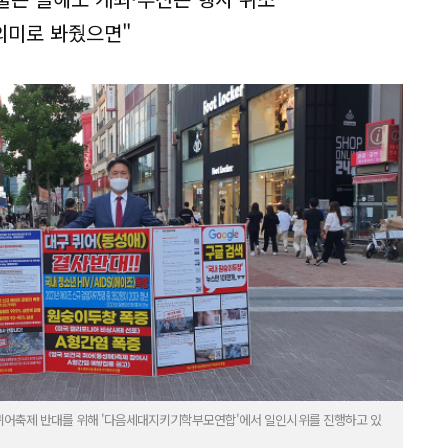
의미로 봐줬으면"
 퀴어축제 반대를 위해 '다음세대지키기학부모연합'에서 일인시위를 진행하고 있