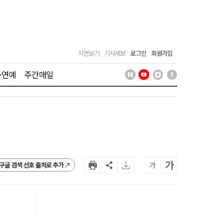
지면보기
기사제보
로그인
회원가입
·연예
주간매일
가
가
구글 검색 선호 출처로 추가