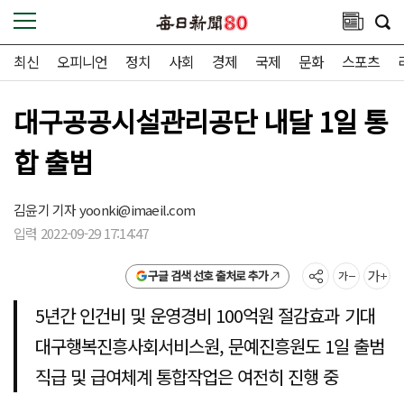
최신
오피니언
정치
사회
경제
국제
문화
스포츠
대구공공시설관리공단 내달 1일 통
합 출범
김윤기 기자
yoonki@imaeil.com
입력 2022-09-29 17:14:47
구글 검색 선호 출처로 추가
5년간 인건비 및 운영경비 100억원 절감효과 기대
대구행복진흥사회서비스원, 문예진흥원도 1일 출범
직급 및 급여체계 통합작업은 여전히 진행 중