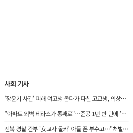
사회 기사
'장윤기 사건' 피해 여고생 돕다가 다친 고교생, 의상자 인정
"아파트 외벽 테라스가 통째로"…준공 1년 반 만에 '아찔 사고'
전북 경찰 간부 '女교사 몰카' 아들 폰 부수고…"처벌 못하는 사안" 내부망에 글