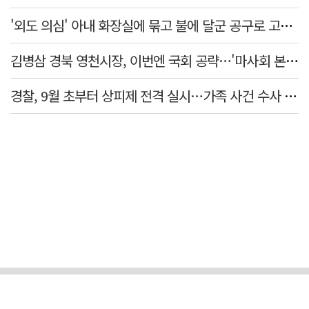
'외도 의심' 아내 화장실에 묶고 불에 달군 공구로 고문…남편 검거
김병삼 경북 영천시장, 이번엔 국회 공략…'마사회 본사 이전·광역교통망 확충' 요청
경찰, 9월 초부터 상피제 전격 실시…가족 사건 수사 못해