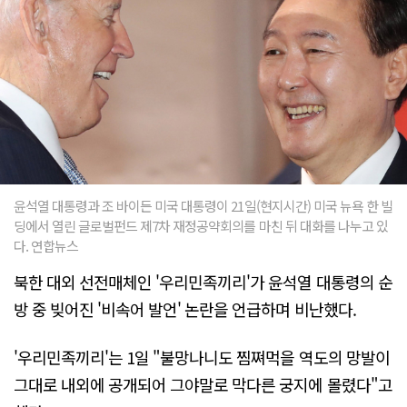
윤석열 대통령과 조 바이든 미국 대통령이 21일(현지시간) 미국 뉴욕 한 빌
딩에서 열린 글로벌펀드 제7차 재정공약회의를 마친 뒤 대화를 나누고 있
다. 연합뉴스
북한 대외 선전매체인 '우리민족끼리'가 윤석열 대통령의 순
방 중 빚어진 '비속어 발언' 논란을 언급하며 비난했다.
'우리민족끼리'는 1일 "불망나니도 찜쪄먹을 역도의 망발이
그대로 내외에 공개되어 그야말로 막다른 궁지에 몰렸다"고