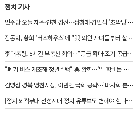
정치 기사
민주당 오늘 제주·인천 경선…정청래·김민석 '초박빙' 승부
장동혁, 황희 '버스하우스'에 "與 의원 자녀들부터 살아보면 어떨까?"
李대통령, 6시간 부동산 회의…"공급 확대·조기 공급 과감히 실천"
"폐기 버스 개조해 청년주택" 與 황희…'딸 학비는 年 4200만원'
김병삼 경북 영천시장, 이번엔 국회 공략…'마사회 본사 이전·광역교통망 확충' 요청
[정치 외곽부대 전성시대]정치 유튜브도 변해야 한다 "화합과 존중"