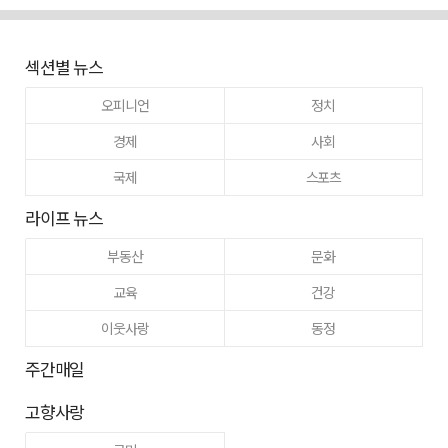
섹션별 뉴스
오피니언
정치
경제
사회
국제
스포츠
라이프 뉴스
부동산
문화
교육
건강
이웃사랑
동정
주간매일
고향사랑