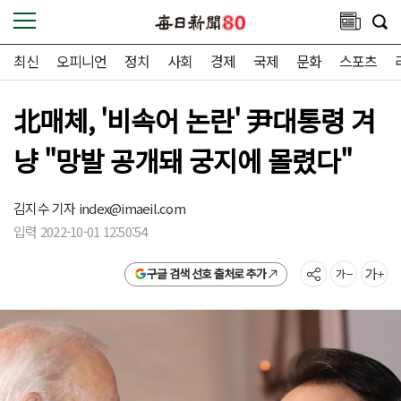
최신
오피니언
정치
사회
경제
국제
문화
스포츠
北매체, '비속어 논란' 尹대통령 겨
냥 "망발 공개돼 궁지에 몰렸다"
김지수 기자
index@imaeil.com
입력 2022-10-01 12:50:54
구글 검색 선호 출처로 추가