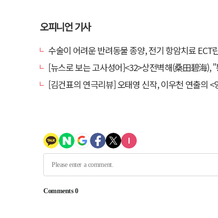
오피니언 기사
수술이 어려운 반려동물 종양, 전기 항암치료 ECT란? [반려동물 건
[뉴스로 보는 고사성어]<32>상전벽해(桑田碧海), "뽕나무밭이 푸른 바다가 되
[김건표의 연극리뷰] 오태영 신작, 이우천 연출의 <양은 양순하다>"국민을 온순한 양으로 길들이는 전체주의적 정치의 