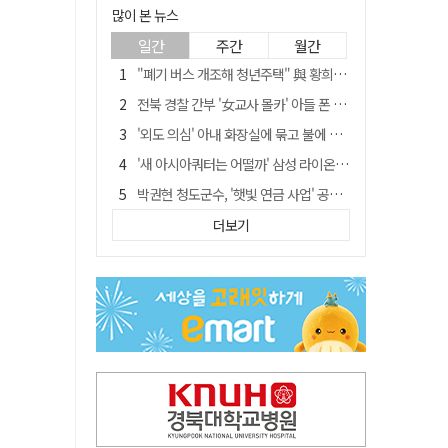
많이 본 뉴스
일간
주간
월간
"폐기 버스 개조해 청년주택" 與 황희…'딸 학비는 年 4200만원'
전북 경찰 간부 '女교사 몰카' 아들 폰 부수고…"처벌 못하는 사안" 내부망에 글
'외도 의심' 아내 화장실에 묶고 불에 달군 공구로 고문…남편 검거
'새 아시아쿼터는 어떨까' 삼성 라이온즈, 새 얼굴 투수 미야모리 영입
박권현 청도군수, '햇빛 연금 사업' 공약 시동걸어
홍준표, 한동훈 맹폭…"조선제일껌, 권력에 살고 권력에 죽었다"
더보기
김병삼 경북 영천시장, 이번엔 국회 공략…'마사회 본사 이전·광역교통망 확충' 요청
[시사뒷담] MOU의 함정, 협약식이 투자 확정은 아니긴 해
봉화서 주택 에어컨 실외기에서 시작된 불… 주택 화재로 번져
경찰, 9월 초부터 상피제 전격 실시…가족 사건 수사 못해