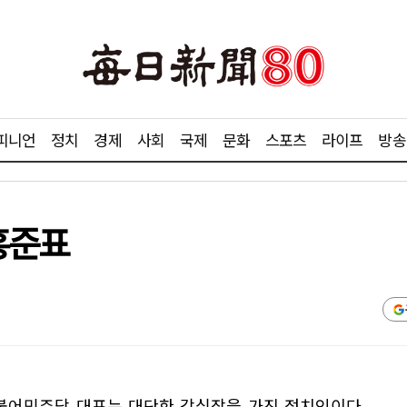
피니언
정치
경제
사회
국제
문화
스포츠
라이프
방송
홍준표
불어민주당 대표는 대단한 강심장을 가진 정치인이다.