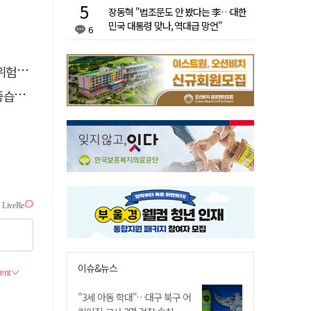
장동혁 "법조문도 안 봤다는 李…대한
민국 대통령 맞나, 역대급 망언"
6
할 때
다.
이슈&뉴스
"3세 아동 학대"…대구 북구 어