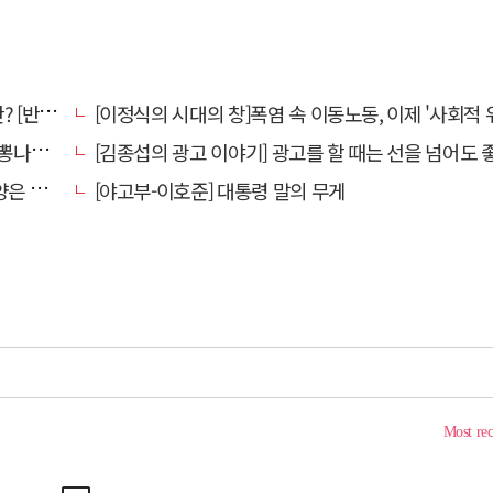
강톡톡]
[이정식의 시대의 창]폭염 속 이동노동, 이제 '사회적 위험 관리'로 전환
었다."
[김종섭의 광고 이야기] 광고를 할 때는 선을 넘어도 좋습니
알레고리"
[야고부-이호준] 대통령 말의 무게