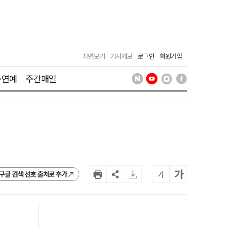
지면보기
기사제보
로그인
회원가입
·연예
주간매일
가
가
구글 검색 선호 출처로 추가