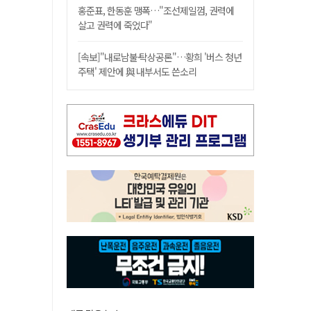
홍준표, 한동훈 맹폭…"조선제일껌, 권력에
살고 권력에 죽었다"
[속보]"내로남불·탁상공론"…황희 '버스 청년
주택' 제안에 與 내부서도 쓴소리