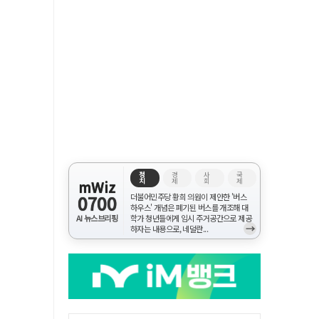
정
경
사
국
치
제
회
제
mWiz
0700
더불어민주당 황희 의원이 제안한 '버스
하우스' 개념은 폐기된 버스를 개조해 대
AI 뉴스브리핑
학가 청년들에게 임시 주거공간으로 제공
→
하자는 내용으로, 네덜란...