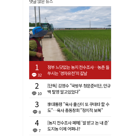
댓글 많은 뉴스
정부 느닷없는 농지 전수조사…농촌 들
쑤시는 '경자유전'의 칼날
32
[단독] 김영수 "국방부 청문준비단, 안규
백 탈영 알고있었다"
10
李대통령 "육사 출신이 또 쿠데타 할 수
도"…육사 총동창회 "정치적 보복"
8
[농지 전수조사 폐해] '쌀 받고 논 내 준'
도지농 이제 어쩌나?
7