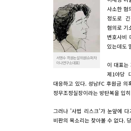
사소한 혐
정도로 긴
혐의로 기소
변호사비 
있는데도 
서명수 객원논설위원(슈퍼차
이나연구소대표)
이 대표는
제1야당 
대응하고 있다. 성남FC 후원금 
정무조정실장이라는 방탄복을 입히
그러나 '사법 리스크'가 눈앞에 
비판의 목소리는 찾아볼 수 없다. 