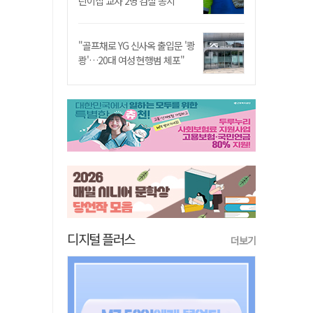
린이집 교사 2명 검찰 송치
"골프채로 YG 신사옥 출입문 '쾅
쾅'…20대 여성 현행범 체포"
디지털 플러스
더보기