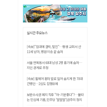
실시간 주요뉴스
[속보]"침대에 결박, 탈진"…평생 교회서 산
11세 남아, 병원 이송 끝 숨져
서울 면목동서 60대 남성 2명 흉기에 숨져…
지인 관계로 추정
[속보] 휠체어 환자 발로 밀어 숨지게 한 70대
간병인…2심도 집행유예
보완수사권 폐지 직후 "야~기분좋다"?…불타
는 민심에 기름, 민주당 '말말말'[금주의 정치
舌전]