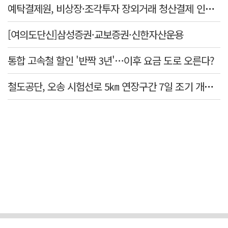
예탁결제원, 비상장·조각투자 장외거래 청산결제 인프라 구축 착수…연내 가동
[여의도단신]삼성증권·교보증권·신한자산운용
통합 고속철 할인 '반짝 3년'…이후 요금 도로 오른다?
철도공단, 오송 시험선로 5㎞ 연장구간 7일 조기 개통…LA 메트로 사업 지원