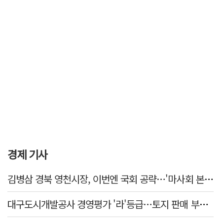
경제 기사
김병삼 경북 영천시장, 이번엔 국회 공략…'마사회 본사 이전·광역교통망 확충' 요청
대구도시개발공사 경영평가 '라'등급…토지 판매 부진에 1년 만에 두 단계 '뚝'