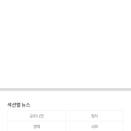
섹션별 뉴스
오피니언
정치
경제
사회