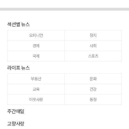
섹션별 뉴스
오피니언
정치
경제
사회
국제
스포츠
라이프 뉴스
부동산
문화
교육
건강
이웃사랑
동정
주간매일
고향사랑