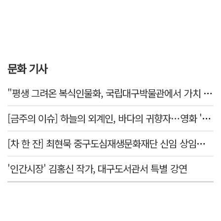
문화 기사
"평생 그려온 복식인물화, 국립대구박물관에서 가치 있게 활용되길"
[금주의 이슈] 하늘의 외계인, 바다의 귀향자…영화 '호프'와 '오디세이'
[차 한 잔] 최현묵 중구도심재생문화재단 신임 상임이사 "서문시장·경상감영 등 지역 자원 활용…문화의 일상화"
'인간시장' 김홍신 작가, 대구도서관서 특별 강연