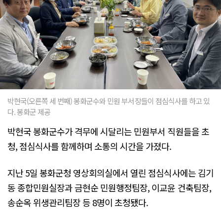
박현국(오른쪽 세 번째) 봉화군수와 민원 부서장들이 점심식사를 하고 있
다. 봉화군 제공
박현국 봉화군수가 격무에 시달리는 민원부서 직원들을 초
청, 점심식사를 함께하며 소통의 시간을 가졌다.
지난 5일 봉화군청 영상회의실에서 열린 점심식사에는 김기
동 종합민원실장과 금현순 민원행정팀장, 이교윤 건축팀장,
송순옥 위생관리팀장 등 8명이 초청됐다.