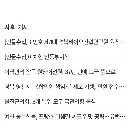
사회 기사
[인물수첩]조인호 제8대 경북바이오산업연구원 원장 취임
[인물수첩]이치헌 안동부시장
이역만리 잠든 원양어선원, 37년 만에 고국 품으로
경북 영천시 '복합민원 책임관' 제도 시행, 민원 접수부터 처리까지 관리·안내
울진군의회, 3개 특위 모두 국민의힘 독식
예천 농특산물, 프랑스 미쉐린 셰프 입맛 공략…유럽시장 진출 모색