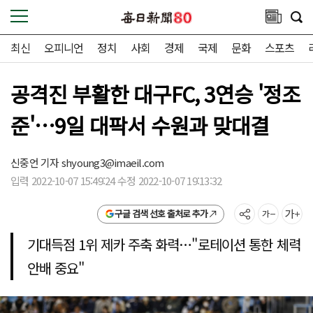
최신
오피니언
정치
사회
경제
국제
문화
스포츠
공격진 부활한 대구FC, 3연승 '정조
준'…9일 대팍서 수원과 맞대결
신중언 기자
shyoung3@imaeil.com
입력 2022-10-07 15:49:24 수정 2022-10-07 19:13:32
구글 검색 선호 출처로 추가
기대득점 1위 제카 주축 화력…"로테이션 통한 체력
안배 중요"