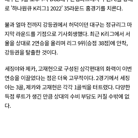
로 '하나원큐 K리그1 2022' 35라운드 홈경기를 치른다.
불과 얼마 전까지 강등권에서 허덕이던 대구는 정규리그 마
지막 라운드를 기점으로 기사회생했다. 최근 K리그에서 서
울을 상대로 2연승을 올리며 리그 9위(승점 38점)에 안착,
강등권을 탈출한 것이다.
세징야와 제카, 고재현으로 구성된 삼각편대의 화력이 이번
연승을 이끌었다는 점은 더욱 고무적이다. 2경기에서 세징
야는 3골, 제카와 고재현은 각각 1골씩을 터트렸다. 다양한
득점 루트가 생긴 만큼 상대의 수비 부담도 커질 수밖에 없
다.