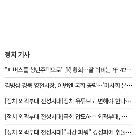
정치 기사
"폐버스를 청년주택으로" 與 황희…딸 학비는 年 4200만원
김병삼 경북 영천시장, 이번엔 국회 공략…'마사회 본사 이전·광역교통망 확충' 요청
[정치 외곽부대 전성시대]정치 유튜브도 변해야 한다 "화합과 존중"
[정치 외곽부대 전성시대]국회 압도하는 외곽부대, 목소리 왜 커지나?
[정치 외곽부대 전성시대]"막강 파워" 강성파에 휘둘리는 여야 …"이슈 메이킹" 커지는 변방의 북소리