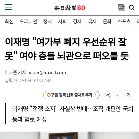
최신
오피니언
정치
사회
경제
국제
문화
스포츠
이재명 "여가부 폐지 우선순위 잘
못" 여야 충돌 뇌관으로 떠오를 듯
이호준 기자
hoper@imaeil.com
입력 2022-10-09 21:17:43
구글 검색 선호 출처로 추가
이재명 "정쟁 소지" 사실상 반대…조직 개편안 국회
통과 험로 예상