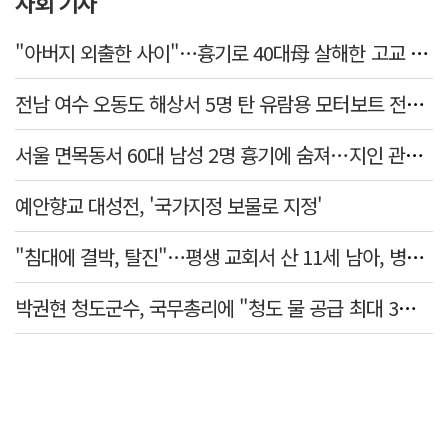
사회 기사
"아버지 외출한 사이"…흉기로 40대母 살해한 고교 자퇴생, 구속 기로에
전남 여수 오동도 해상서 5명 탄 유람용 모터보트 전복…2명 숨져
서울 면목동서 60대 남성 2명 흉기에 숨져…지인 관계로 추정
예안향교 대성전, '국가지정 보물로 지정'
"침대에 결박, 탈진"…평생 교회서 산 11세 남아, 병원 이송 끝 숨져
박권현 청도군수, 국무총리에 "청도 물 공급 최대 3만t 늘려달라"