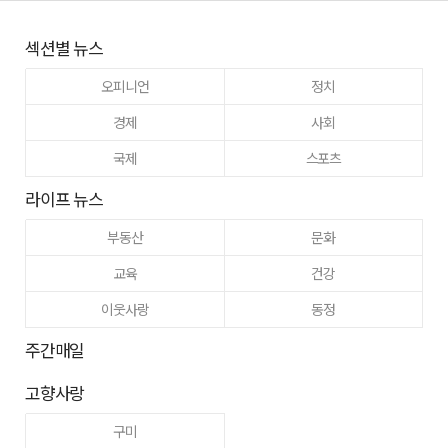
섹션별 뉴스
오피니언
정치
경제
사회
국제
스포츠
라이프 뉴스
부동산
문화
교육
건강
이웃사랑
동정
주간매일
고향사랑
구미