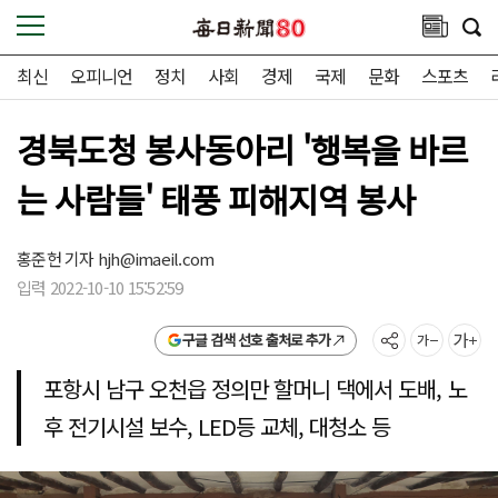
최신
오피니언
정치
사회
경제
국제
문화
스포츠
경북도청 봉사동아리 '행복을 바르
는 사람들' 태풍 피해지역 봉사
홍준헌 기자
hjh@imaeil.com
입력 2022-10-10 15:52:59
구글 검색 선호 출처로 추가
포항시 남구 오천읍 정의만 할머니 댁에서 도배, 노
후 전기시설 보수, LED등 교체, 대청소 등