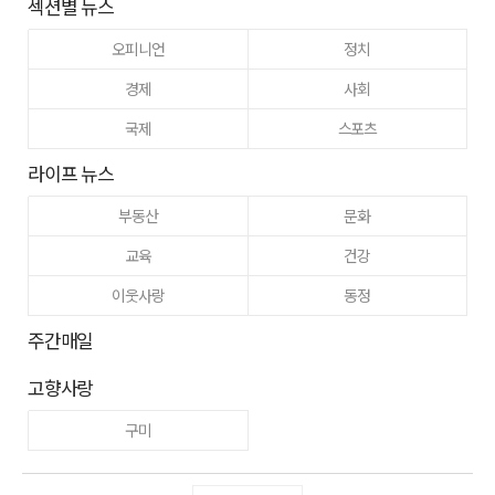
섹션별 뉴스
오피니언
정치
경제
사회
국제
스포츠
라이프 뉴스
부동산
문화
교육
건강
이웃사랑
동정
주간매일
고향사랑
구미