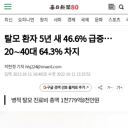
최신
오피니언
정치
사회
경제
국제
문화
스포츠
탈모 환자 5년 새 46.6% 급증…
20∼40대 64.3% 차지
허현정 기자
hhj224@imaeil.com
입력 2022-10-11 16:49:25 수정 2022-10-11 21:15:51
구글 검색 선호 출처로 추가
병적 탈모 진료비 총액 1천779억8천만원