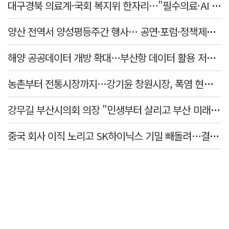
대구경북 의료계-국회 복지위 한자리…"필수의료·AI 바이오 협력 강화"
양산 전역서 양성평등주간 행사… 공연·포럼·정책제안 잇따라
해양 공공데이터 개방 확대…부산항 데이터 활용 저변 넓힌다
농촌부터 전통시장까지…강기윤 창원시장, 폭염 현장 누볐다
강무길 부산시의회 의장 "민생부터 살리고 부산 미래 준비하겠다"
중국 회사 이직 노리고 SK하이닉스 기밀 빼돌려…결국 실형