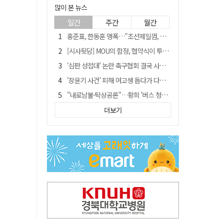
많이 본 뉴스
일간
주간
월간
홍준표, 한동훈 맹폭…"조선제일껌, 권력에 살고 권력에 죽었다"
[시사뒷담] MOU의 함정, 협약식이 투자 확정은 아니긴 해
'심판 성접대' 논란 축구협회 결국 사과…"깊이 반성, 쇄신하겠다"
'장윤기 사건' 피해 여고생 돕다가 다친 고교생, 의상자 인정
"내로남불·탁상공론"…황희 '버스 청년주택' 제안에 與 내부서도 쓴소리
"경로당 통장에 비밀번호가 적혀 있다"…전국 돌며 경로당 13곳 턴 30대 구속
더보기
휠체어 환자 발로 밀어 숨지게 한 70대 간병인…2심도 집행유예
예안향교 대성전, '국가지정 보물로 지정'
"침대에 결박, 탈진"…평생 교회서 산 11세 남아, 병원 이송 끝 숨져
거동 불편 모녀 덮친 새벽 화재…90대 어머니·60대 딸 숨져