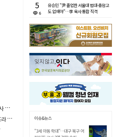
유승민 "尹 졸업한 서울대 법대·충암고
도 없애야"…李 육사 통합 직격
6
요청
 가동
이슈&뉴스
?
"3세 아동 학대"…대구 북구 어