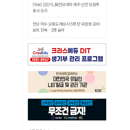
[속보] 김민석, 與전당대회 제주·인천 당원투
표서 승리
전남 여수 오동도 해상서 5명 탄 유람용 모터
보트 전복…2명 숨져