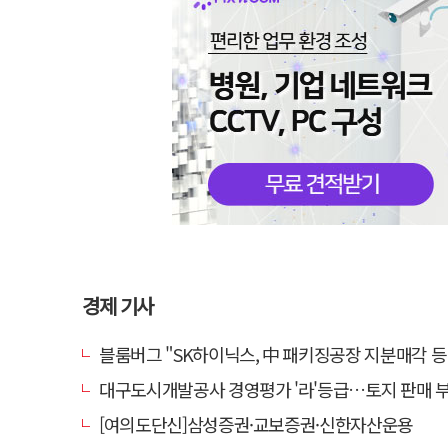
경제 기사
블룸버그 "SK하이닉스, 中 패키징공장 지분매각 등
대구도시개발공사 경영평가 '라'등급…토지 판매 부진에 1년 만에 두 단
[여의도단신]삼성증권·교보증권·신한자산운용