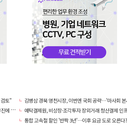
 검토"
김병삼 경북 영천시장, 이번엔 국회 공략…'마사회 본사 이전·광역교통망 확충' 
계 '뚝'
예탁결제원, 비상장·조각투자 장외거래 청산결제 인프라 구축 착수…연내
통합 고속철 할인 '반짝 3년'…이후 요금 도로 오른다