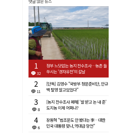
댓글 많은 뉴스
정부 느닷없는 농지 전수조사…농촌 들
쑤시는 '경자유전'의 칼날
32
[단독] 김영수 "국방부 청문준비단, 안규
백 탈영 알고있었다"
11
[농지 전수조사 폐해] '쌀 받고 논 내 준'
도지농 이제 어쩌나?
8
장동혁 "법조문도 안 봤다는 李…대한
민국 대통령 맞나, 역대급 망언"
6