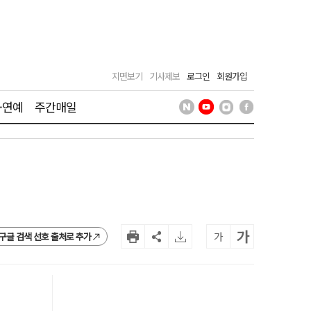
지면보기
기사제보
로그인
회원가입
·연예
주간매일
가
가
구글 검색 선호 출처로 추가