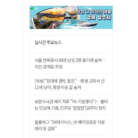
실시간 주요뉴스
서울 면목동서 60대 남성 2명 흉기에 숨져…
지인 관계로 추정
[속보]"침대에 결박, 탈진"…평생 교회서 산
11세 남아, 병원 이송 끝 숨져
보완수사권 폐지 직후 "야~기분좋다"?…불타
는 민심에 기름, 민주당 '말말말'[금주의 정치
舌전]
블룸버그 "SK하이닉스, 中 패키징공장 지분
매각 등 검토"