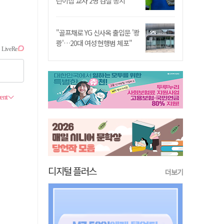
린이집 교사 2명 검찰 송치
"골프채로 YG 신사옥 출입문 '쾅
쾅'…20대 여성 현행범 체포"
디지털 플러스
더보기