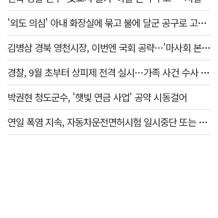
'외도 의심' 아내 화장실에 묶고 불에 달군 공구로 고문…남편 검거
김병삼 경북 영천시장, 이번엔 국회 공략…'마사회 본사 이전·광역교통망 확충' 요청
경찰, 9월 초부터 상피제 전격 실시…가족 사건 수사 못해
박권현 청도군수, '햇빛 연금 사업' 공약 시동걸어
연일 폭염 지속, 자동차운전면허시험 일시중단 또는 축소 운영