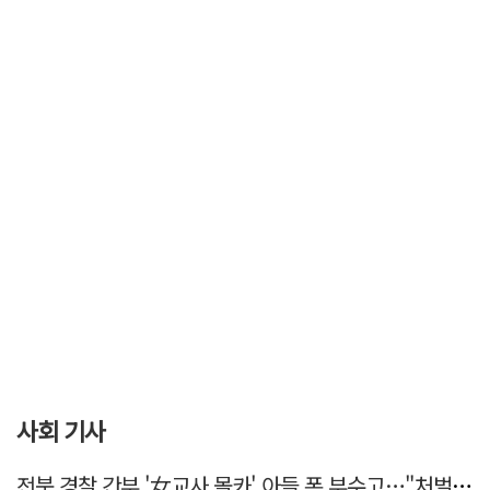
사회 기사
전북 경찰 간부 '女교사 몰카' 아들 폰 부수고…"처벌 못하는 사안" 내부망에 글