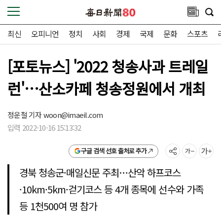
최신
오피니언
정치
사회
경제
국제
문화
스포츠
[포토뉴스] '2022 청송사과 트레일
런'…산소카페 청송정원에서 개최
정운철 기자
woon@imaeil.com
입력 2022-10-16 15:13:32
구글 검색 선호 출처로 추가
경북 청송군·매일신문 주최…산악 하프코스
·10km·5km·걷기코스 등 4개 종목에 선수와 가족
등 1천500여 명 참가