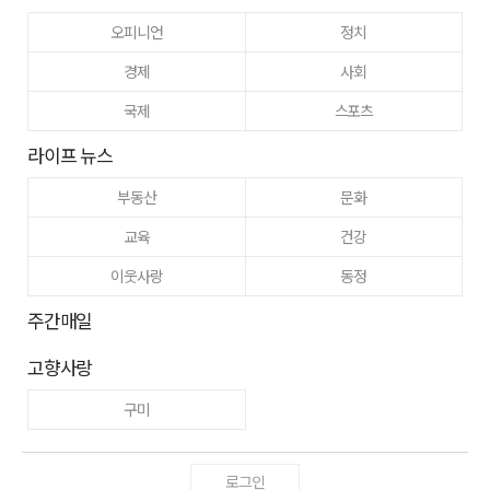
오피니언
정치
경제
사회
국제
스포츠
라이프 뉴스
부동산
문화
교육
건강
이웃사랑
동정
주간매일
고향사랑
구미
로그인