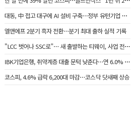
한 달 만에 39% 날린 코스피…골드만삭스 "1년 뒤 2배" 예상, 왜?
대동, 中 접고 대구에 AI 설비 구축…정부 유턴기업 선정
엘앤에프 2분기 흑자 전환…분기 최대 출하 실적 기록
"LCC 벗어나 SSC로"… 새 출발하는 티웨이, 사업 전략 발표
IBK기업은행, 취약계층 대출 문턱 낮춘다…연 6.0% 'i-ONE 햇살론 특례보증' 비대면 출시
코스피, 4.6% 급락 6,200대 마감…코스닥 닷새째 상승