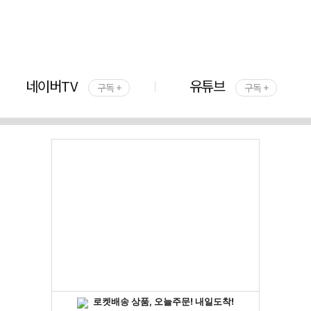
네이버TV
유튜브
구독 +
구독 +