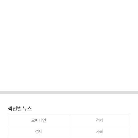
섹션별 뉴스
오피니언
정치
경제
사회