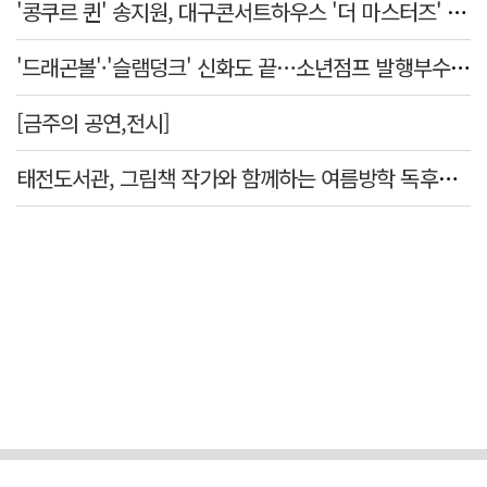
'콩쿠르 퀸' 송지원, 대구콘서트하우스 '더 마스터즈' 무대 오른다
'드래곤볼'·'슬램덩크' 신화도 끝…소년점프 발행부수 100만부 붕괴
[금주의 공연,전시]
태전도서관, 그림책 작가와 함께하는 여름방학 독후체험 운영