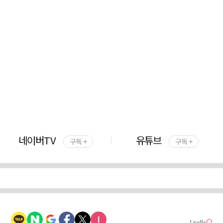
네이버TV
유튜브
구독 +
구독 +