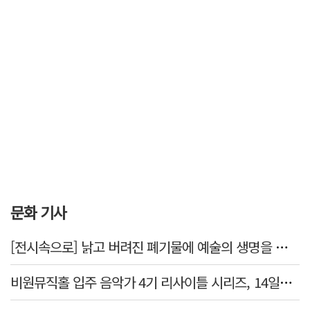
문화 기사
[전시속으로] 낡고 버려진 폐기물에 예술의 생명을 불어넣다…김결수 개인전
비원뮤직홀 입주 음악가 4기 리사이틀 시리즈, 14일부터 6주간 개최