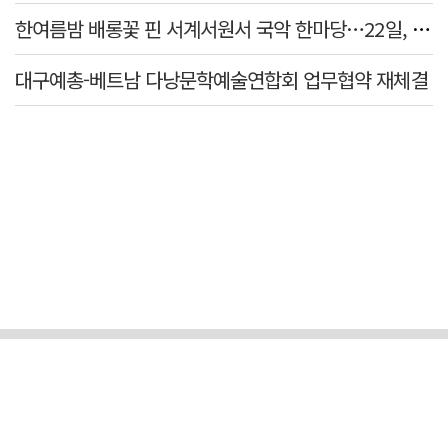
한여름밤 배롱꽃 핀 서계서원서 국악 한마당…22일, 트래덜반 공연
대구예총-베트남 다낭문학예술연합회 업무협약 재체결