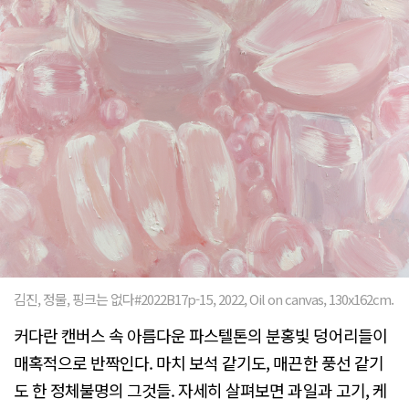
김진, 정물, 핑크는 없다#2022B17p-15, 2022, Oil on canvas, 130x162cm.
커다란 캔버스 속 아름다운 파스텔톤의 분홍빛 덩어리들이
매혹적으로 반짝인다. 마치 보석 같기도, 매끈한 풍선 같기
도 한 정체불명의 그것들. 자세히 살펴보면 과일과 고기, 케