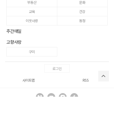
부동산
문화
교육
건강
이웃사랑
동정
주간매일
고향사랑
구미
로그인
사이트맵
RSS
Copyright ⓒ
매일신문사
All right reserved