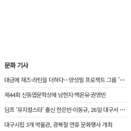
문화 기사
대금에 재즈·라틴을 더하다…양성필 프로젝트 그룹 '必 so Good' 공연
제44회 신동엽문학상에 남현지·백온유·권영빈
딤프 '뮤지컬스타' 출신 한은빈·이동규, 26일 대구서 첫 콘서트
대구시립 3개 박물관, 광복절 연휴 문화행사 개최