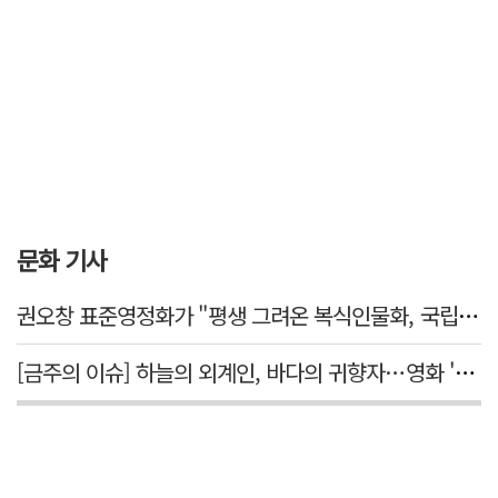
문화 기사
권오창 표준영정화가 "평생 그려온 복식인물화, 국립대구박물관에서 가치 있게 활용되길"
[금주의 이슈] 하늘의 외계인, 바다의 귀향자…영화 '호프'와 '오디세이'