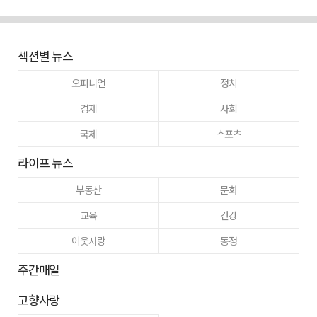
섹션별 뉴스
오피니언
정치
경제
사회
국제
스포츠
라이프 뉴스
부동산
문화
교육
건강
이웃사랑
동정
주간매일
고향사랑