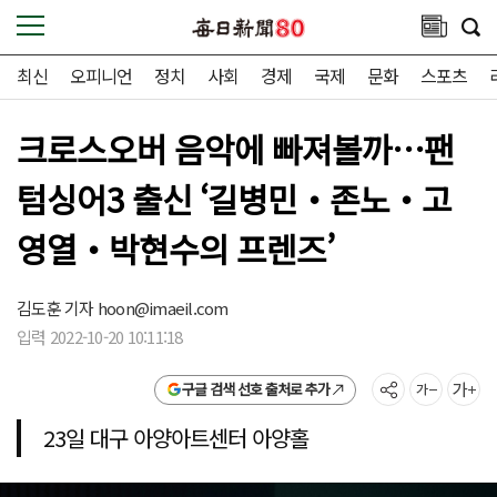
최신
오피니언
정치
사회
경제
국제
문화
스포츠
크로스오버 음악에 빠져볼까…팬
텀싱어3 출신 ‘길병민‧존노‧고
영열‧박현수의 프렌즈’
김도훈 기자
hoon@imaeil.com
입력 2022-10-20 10:11:18
구글 검색 선호 출처로 추가
23일 대구 아양아트센터 아양홀