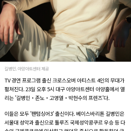
길병민. 아앙아트센터 제공
TV 경연 프로그램 출신 크로스오버 아티스트 4인의 무대가
펼쳐진다. 23일 오후 5시 대구 아양아트센터 아양홀에서 열
리는 '길병민‧존노‧고영열‧박현수의 프렌즈'다.
이들은 모두 '팬텀싱어3' 출신이다. 베이스바리톤 길병민은
서울대 성악과 출신으로 툴루즈 국제성악콩쿠르 우승 등 다
수의 국제콩쿠르에 입상하고 런던을 중심으로 활동하던 글