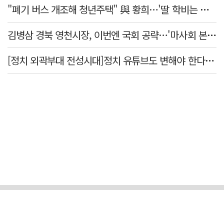
"폐기 버스 개조해 청년주택" 與 황희…'딸 학비는 年 4200만원'
김병삼 경북 영천시장, 이번엔 국회 공략…'마사회 본사 이전·광역교통망 확충' 요청
[정치 외곽부대 전성시대]정치 유튜브도 변해야 한다 "화합과 존중"