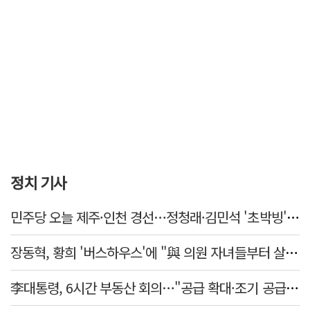
정치 기사
민주당 오늘 제주·인천 경선…정청래·김민석 '초박빙' 승부
장동혁, 황희 '버스하우스'에 "與 의원 자녀들부터 살아보면 어떨까?"
李대통령, 6시간 부동산 회의…"공급 확대·조기 공급 과감히 실천"