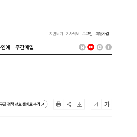
지면보기
기사제보
로그인
회원가입
·연예
주간매일
가
가
구글 검색 선호 출처로 추가