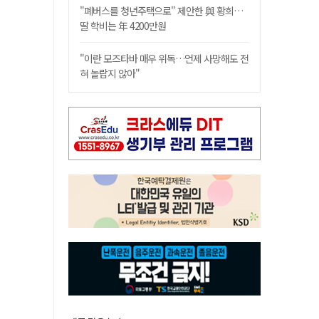
"폐버스를 청년주택으로" 제안한 與 황희…
딸 학비는 年 4200만원
"이란 모즈타바 매우 위독…언제 사망해도 전
혀 놀랍지 않아"