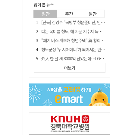
많이 본 뉴스
일간
주간
월간
[단독] 김영수 "국방부 청문준비단, 안규백 탈영 알고있었다"
타는 목마름 청도, 해 저문 저수지 둑에 군수가 서 있었다
"폐기 버스 개조해 청년주택" 與 황희…'딸 학비는 年 4200만원'
청도군정 '두 시어머니'가 되어서는 안된다
外人 한 달 새 8000억 담았는데…LG이노텍 목표주가는 왜 엇갈릴까
임시휴업 들어갔던 홈플러스 영주점, 7일 영업 재개…지하 1층만 운영
더보기
신세계사이먼, 대구 아울렛 토지매매 계약 체결… 사업 본궤도
SK하이닉스, 주당 375원 분기 배당 공시…"3분기 중 주주환원 방안 확정"
이의준 전 경북도 새마을봉사과장, 제28대 울릉군 부군수 취임
"상법개정해도 주주가 '봉'"…하이닉스 솔리다임 상장설에 술렁[개미와글와글]