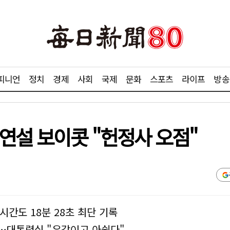
피니언
정치
경제
사회
국제
문화
스포츠
라이프
방송
연설 보이콧 "헌정사 오점"
시간도 18분 28초 최단 기록
난…대통령실 "유감이고 아쉽다"