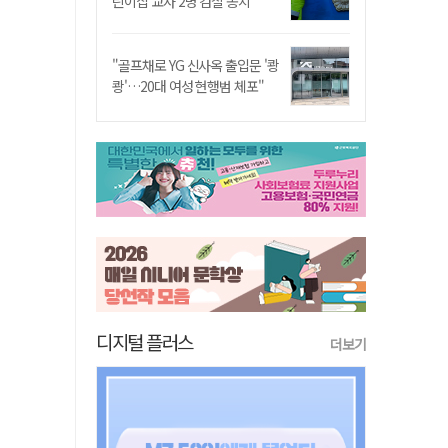
린이집 교사 2명 검찰 송치
"골프채로 YG 신사옥 출입문 '쾅
쾅'…20대 여성 현행범 체포"
디지털 플러스
더보기