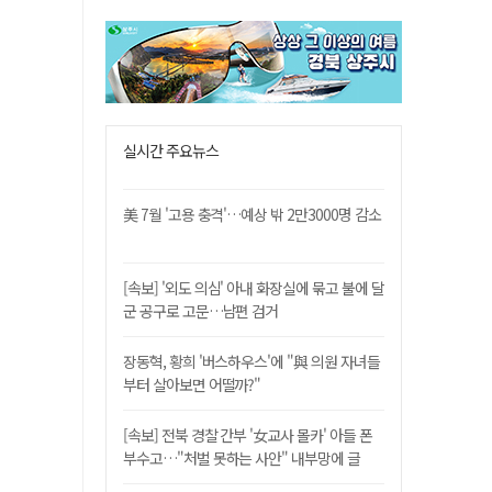
실시간 주요뉴스
美 7월 '고용 충격'…예상 밖 2만3000명 감소
[속보] '외도 의심' 아내 화장실에 묶고 불에 달
군 공구로 고문…남편 검거
장동혁, 황희 '버스하우스'에 "與 의원 자녀들
부터 살아보면 어떨까?"
[속보] 전북 경찰 간부 '女교사 몰카' 아들 폰
부수고…"처벌 못하는 사안" 내부망에 글