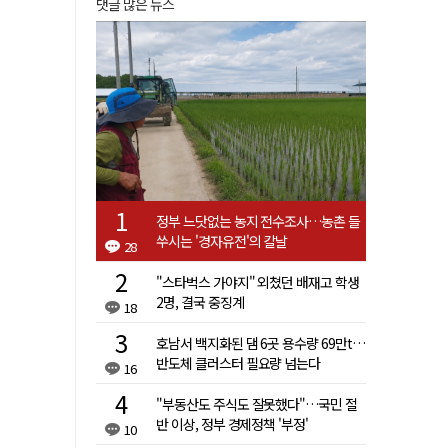
댓글 많은 뉴스
정부 느닷없는 농지 전수조사…농촌 들
쑤시는 '경자유전'의 칼날
28
"스타벅스 가야지" 외쳤던 배재고 학생
2명, 결국 중징계
18
호남서 백지화된 댐 6곳 용수량 69만t…
반도체 클러스터 필요량 넘는다
16
"부동산도 주식도 잘못했다"…국민 절
반 이상, 정부 경제정책 '부정'
10