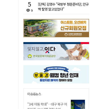
[단독] 김영수 "국방부 청문준비단, 안규
백 탈영 알고있었다"
9
이슈&뉴스
"3세 아동 학대"…대구 북구 어