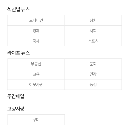
섹션별 뉴스
오피니언
정치
경제
사회
국제
스포츠
라이프 뉴스
부동산
문화
교육
건강
이웃사랑
동정
주간매일
고향사랑
구미