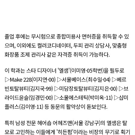
졸업 후에는 무시험으로 종합미용사 면허증을 취득할 수 있
으며, 이외에도 컬러코디네이터, 두피 관리 상담사, 맞춤형
화장품 조제 관리사 같은 자격증 취득이 가능하다.
이 학과는 스타 디자이너 '엘샘'(이미영·05학번)을 필두로
▷Make 228(이지연·00) ▷서울베이스(최수일·04) ▷베르
빈토탈뷰티(김지국·99) ▷미담장토탈뷰티(김지은·00) ▷브
라이드윤슬(임경민·00) ▷소울에스테틱(박미옥·11) ▷샵미
플러스(김이영·11) 등 동문의 활약상이 돋보인다.
특히 남성 전문 헤어숍 어헤즈맨(서울 강남구)의 엘샘은 탈
모로 고민하는 이들에게 '히든펌'이라는 비장의 무기로 획기