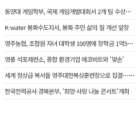
동양대 게임학부, 국제 게임개발대회서 2개 팀 수상…글로벌 경쟁력 입증
K-water 봉화수도지사, 봉화 주민 삶의 질 개선 앞장
영주농협, 조합원 자녀 대학생 100명에 장학금 1억5천만원 전달
영풍 석포제련소, 종합 환경기업 에코비트와 '맞손'
세계 정상급 복서들 영주대한복싱훈련장으로 집결…국제 복싱 전지훈련 메카로 도약
한국전력공사 경북본부, '희망·사랑 나눔 콘서트'개최