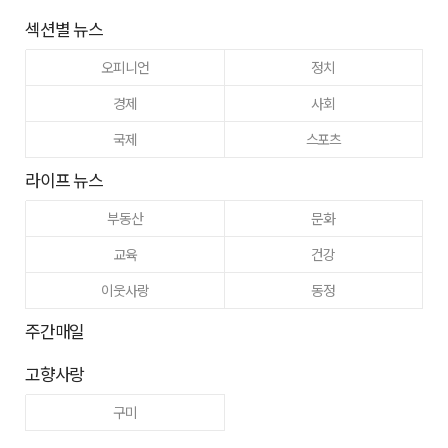
섹션별 뉴스
오피니언
정치
경제
사회
국제
스포츠
라이프 뉴스
부동산
문화
교육
건강
이웃사랑
동정
주간매일
고향사랑
구미