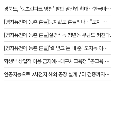
경북도, '렛츠런파크 영천' 발판 말산업 확대…한국마사회 유치도 총력
[경자유전에 농촌 흔들]농지값도 흔들리나…"도지 막히면 헐값 매물 나올 수도"
[경자유전에 농촌 흔들]실경작농·청년농 부담도 커진다.
[경자유전에 농촌 흔들]'쌀 받고 논 내 준' 도지농 이제 어쩌나?
학생부 상업적 이용 금지에…대구시교육청 "공교육 대입 상담 강화"
인공지능으로 2차전지 해외 공장 설계부터 검증까지…경북도·포항시 플랫폼 개발 착수