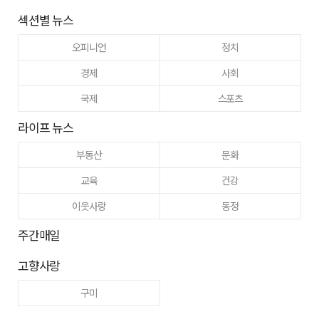
섹션별 뉴스
오피니언
정치
경제
사회
국제
스포츠
라이프 뉴스
부동산
문화
교육
건강
이웃사랑
동정
주간매일
고향사랑
구미