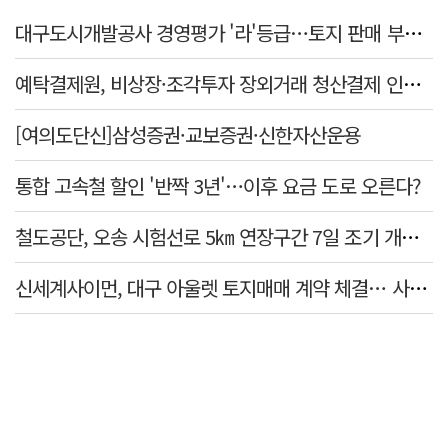
대구도시개발공사 경영평가 '라'등급…토지 판매 부진에 1년 만에 두 단계 '뚝'
예탁결제원, 비상장·조각투자 장외거래 청산결제 인프라 구축 착수…연내 가동
[여의도단신]삼성증권·교보증권·신한자산운용
통합 고속철 할인 '반짝 3년'…이후 요금 도로 오른다?
철도공단, 오송 시험선로 5㎞ 연장구간 7일 조기 개통…LA 메트로 사업 지원
신세계사이먼, 대구 아울렛 토지매매 계약 체결… 사업 본궤도