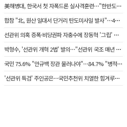
美해병대, 한국서 첫 자폭드론 실사격훈련…"한반도 지형 학습"
합참 "北, 원산 일대서 단거리 탄도미사일 발사"…42일 만
선관위 의혹 증폭·비당권파 자충수에 장동혁 '그립' 더 강해졌다
박형수, '선관위 개혁 2법' 발의…"선관위 국조 매년 실시"
국민 75.6% "안규백 장관 물러나야"…84.7% "병적기록부 공개해야"
'선관위 특검' 주인공은…국민추천위 치열한 힘겨루기 나설 듯