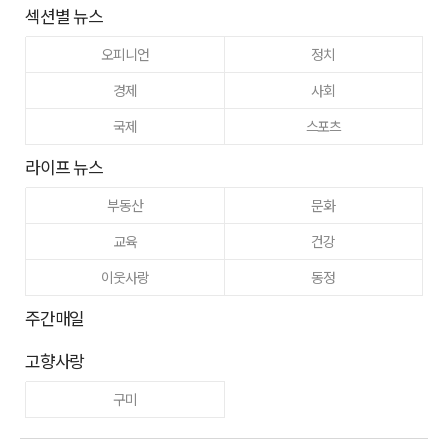
섹션별 뉴스
오피니언
정치
경제
사회
국제
스포츠
라이프 뉴스
부동산
문화
교육
건강
이웃사랑
동정
주간매일
고향사랑
구미