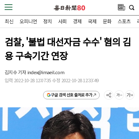
최신
오피니언
정치
사회
경제
국제
문화
스포츠
검찰, '불법 대선자금 수수' 혐의 김
용 구속기간 연장
김지수 기자
index@imaeil.com
입력 2022-10-28 12:07:35 수정 2022-10-28 12:33:49
구글 검색 선호 출처로 추가