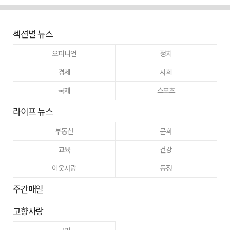
섹션별 뉴스
오피니언
정치
경제
사회
국제
스포츠
라이프 뉴스
부동산
문화
교육
건강
이웃사랑
동정
주간매일
고향사랑