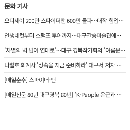
문화 기사
오디세이 200만·스파이더맨 600만 돌파…대작 힘입어 여름 극장·서점가 '웃음'
인생네컷부터 스탬프 투어까지…대구간송미술관에서 여름방학 즐겨볼까
'차별의 벽 넘어 연대로'…대구·경북작가회의 '여름문학제' 개최
나철호 회계사 '상속을 지금 준비하라' 대구서 저자 직강
[매일춘추] 스파이더-맨
[매일신문 80년 대구경북 80년] 'K-People 은근과 끈기의 위대한 한국인' 사진전 둘러보기 <하>