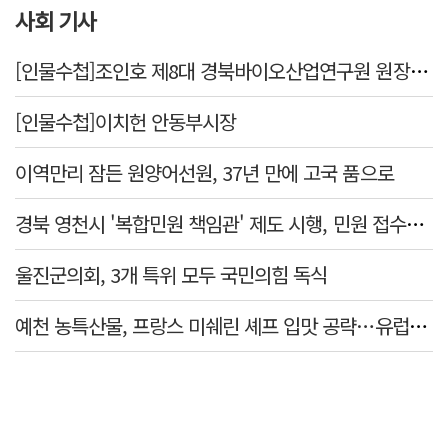
사회 기사
[인물수첩]조인호 제8대 경북바이오산업연구원 원장 취임
[인물수첩]이치헌 안동부시장
이역만리 잠든 원양어선원, 37년 만에 고국 품으로
경북 영천시 '복합민원 책임관' 제도 시행, 민원 접수부터 처리까지 관리·안내
울진군의회, 3개 특위 모두 국민의힘 독식
예천 농특산물, 프랑스 미쉐린 셰프 입맛 공략…유럽시장 진출 모색