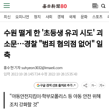
최신
오피니언
정치
사회
경제
국제
문화
스포츠
수원 떨게 한 '초등생 유괴 시도' 괴
소문…경찰 "범죄 혐의점 없어" 일
축
홍수현 기자
suhyeon3032@imaeil.com
입력 2022-10-28 14:57:34 수정 2022-10-28 15:35:43
구글 검색 선호 출처로 추가
"아동안전지킴이·학부모폴리스 등 아동 안전 위해
조치 강화할 것"