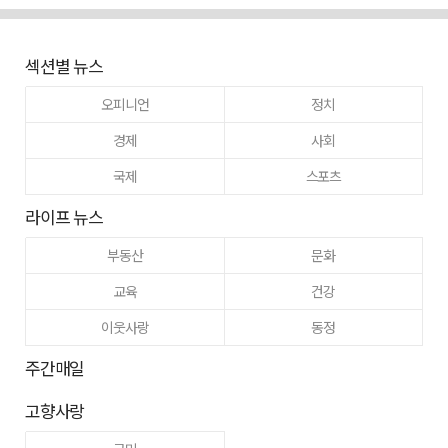
섹션별 뉴스
오피니언
정치
경제
사회
국제
스포츠
라이프 뉴스
부동산
문화
교육
건강
이웃사랑
동정
주간매일
고향사랑