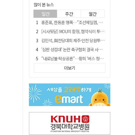
많이 본 뉴스
일간
주간
월간
홍준표, 한동훈 맹폭…"조선제일껌, 권력에 살고 권력에 죽었다"
[시사뒷담] MOU의 함정, 협약식이 투자 확정은 아니긴 해
김민석, 與전당대회 제주·인천 당원투표서 승리…누적 득표는 '초박빙'
'심판 성접대' 논란 축구협회 결국 사과…"깊이 반성, 쇄신하겠다"
"내로남불·탁상공론"…황희 '버스 청년주택' 제안에 與 내부서도 쓴소리
"경로당 통장에 비밀번호가 적혀 있다"…전국 돌며 경로당 13곳 턴 30대 구속
더보기
"침대에 결박, 탈진"…평생 교회서 산 11세 남아, 병원 이송 끝 숨져
예안향교 대성전, '국가지정 보물로 지정'
휠체어 환자 발로 밀어 숨지게 한 70대 간병인…2심도 집행유예
박권현 청도군수, 국무총리에 "청도 물 공급 최대 3만t 늘려달라"