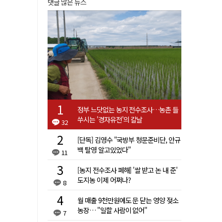
댓글 많은 뉴스
정부 느닷없는 농지 전수조사…농촌 들
쑤시는 '경자유전'의 칼날
32
[단독] 김영수 "국방부 청문준비단, 안규
백 탈영 알고있었다"
11
[농지 전수조사 폐해] '쌀 받고 논 내 준'
도지농 이제 어쩌나?
8
월 매출 9천만원에도 문 닫는 영양 젖소
농장… "일할 사람이 없어"
7