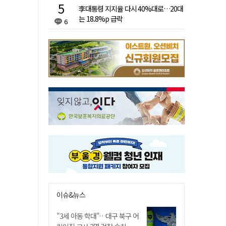
李대통령 지지율 다시 40%대로…20대
는 18.8%p 급락
6
이슈&뉴스
"3세 아동 학대"…대구 북구 어