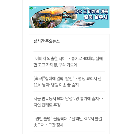
실시간 주요뉴스
"아버지 외출한 사이"…흉기로 40대母 살해
한 고교 자퇴생, 구속 기로에
[속보]"침대에 결박, 탈진"…평생 교회서 산
11세 남아, 병원 이송 끝 숨져
서울 면목동서 60대 남성 2명 흉기에 숨져…
지인 관계로 추정
"원인 불명" 올림픽대로 달리던 SUV서 불길
솟구쳐…구간 정체