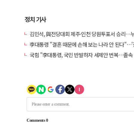
정치 기사
김민석, 與전당대회 제주·인천 당원투표서 승리…누적 득표는 '
李대통령 "결혼 때문에 손해 보는 나라 안 된다"…'결혼 페널티' 22개
국힘 "李대통령, 국민 반발하자 세제안 번복…졸속 국정 즉각