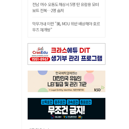
전남 여수 오동도 해상서 5명 탄 유람용 모터
보트 전복…2명 숨져
막무가내 이란 "美, MOU 위반 배상해야 호르
무즈 재개방"