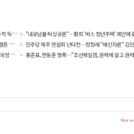
초박빙'
"내로남불·탁상공론"…황희 '버스 청년주택' 제안에 與 내부서도 쓴
 손본다
민주당 제주 연설회 난타전…정청래 "배신자론" 김민석 "관리 무
 중단"
홍준표, 한동훈 맹폭…"조선제일껌, 권력에 살고 권력에 죽었