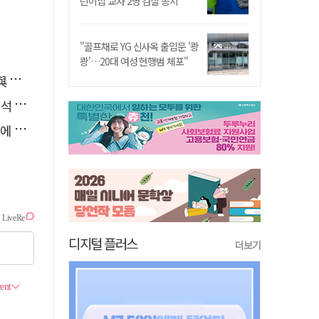
린이집 교사 2명 검찰 송치
"골프채로 YG 신사옥 출입문 '쾅
쾅'…20대 여성 현행범 체포"
소리
능"
다"
디지털 플러스
더보기