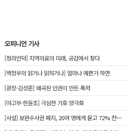
오피니언 기사
[청라언덕] 지역의료의 미래, 공감에서 찾다
[백정우의 읽거나 읽히거나] 얼마나 예쁜가 하면
[광장-김성준] 왜곡된 인권이 만든 폭력
[야고부-한윤조] 극심한 기후 양극화
[사설] 보완수사권 폐지, 20여 명에게 묻고 72% 찬성했다고 밀어붙였다니