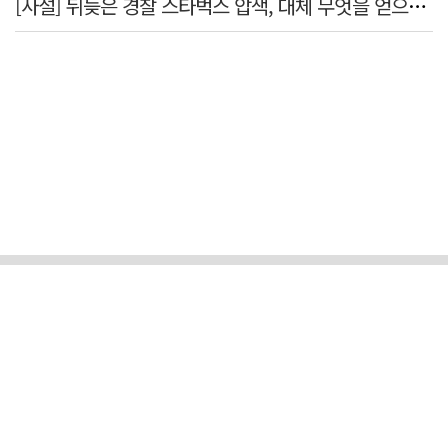
[사설] 뒤늦은 경찰 스타벅스 압색, 대체 무엇을 얻으려는 것인가