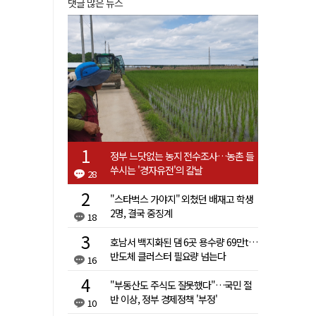
댓글 많은 뉴스
정부 느닷없는 농지 전수조사…농촌 들
쑤시는 '경자유전'의 칼날
28
"스타벅스 가야지" 외쳤던 배재고 학생
2명, 결국 중징계
18
호남서 백지화된 댐 6곳 용수량 69만t…
반도체 클러스터 필요량 넘는다
16
"부동산도 주식도 잘못했다"…국민 절
반 이상, 정부 경제정책 '부정'
10