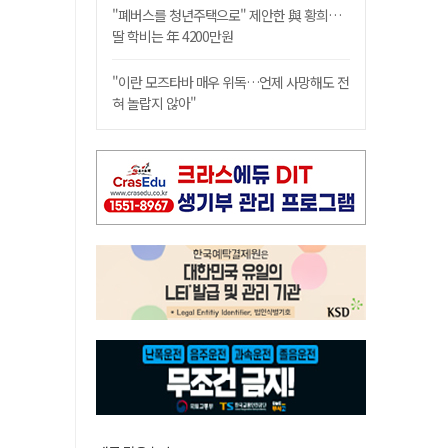
"폐버스를 청년주택으로" 제안한 與 황희…
딸 학비는 年 4200만원
"이란 모즈타바 매우 위독…언제 사망해도 전
혀 놀랍지 않아"