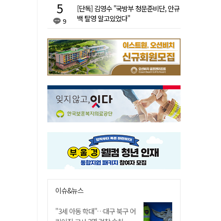
[단독] 김영수 "국방부 청문준비단, 안규
백 탈영 알고있었다"
9
이슈&뉴스
"3세 아동 학대"…대구 북구 어