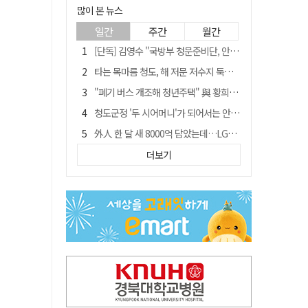
많이 본 뉴스
일간
주간
월간
[단독] 김영수 "국방부 청문준비단, 안규백 탈영 알고있었다"
타는 목마름 청도, 해 저문 저수지 둑에 군수가 서 있었다
"폐기 버스 개조해 청년주택" 與 황희…'딸 학비는 年 4200만원'
청도군정 '두 시어머니'가 되어서는 안된다
外人 한 달 새 8000억 담았는데…LG이노텍 목표주가는 왜 엇갈릴까
임시휴업 들어갔던 홈플러스 영주점, 7일 영업 재개…지하 1층만 운영
더보기
신세계사이먼, 대구 아울렛 토지매매 계약 체결… 사업 본궤도
SK하이닉스, 주당 375원 분기 배당 공시…"3분기 중 주주환원 방안 확정"
이의준 전 경북도 새마을봉사과장, 제28대 울릉군 부군수 취임
"상법개정해도 주주가 '봉'"…하이닉스 솔리다임 상장설에 술렁[개미와글와글]