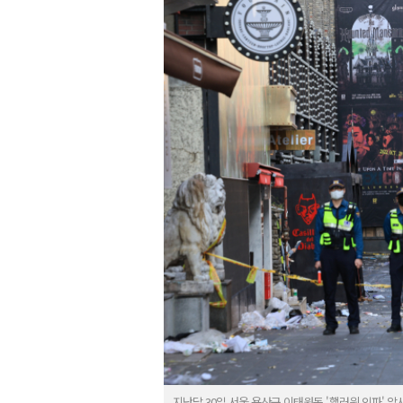
지난달 30일 서울 용산구 이태원동 '핼러윈 인파' 