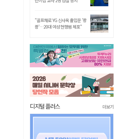
린이집 교사 2명 검찰 송치
"골프채로 YG 신사옥 출입문 '쾅
쾅'…20대 여성 현행범 체포"
디지털 플러스
더보기