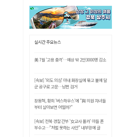
실시간 주요뉴스
美 7월 '고용 충격'…예상 밖 2만3000명 감소
[속보] '외도 의심' 아내 화장실에 묶고 불에 달
군 공구로 고문…남편 검거
장동혁, 황희 '버스하우스'에 "與 의원 자녀들
부터 살아보면 어떨까?"
[속보] 전북 경찰 간부 '女교사 몰카' 아들 폰
부수고…"처벌 못하는 사안" 내부망에 글