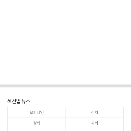
섹션별 뉴스
오피니언
정치
경제
사회