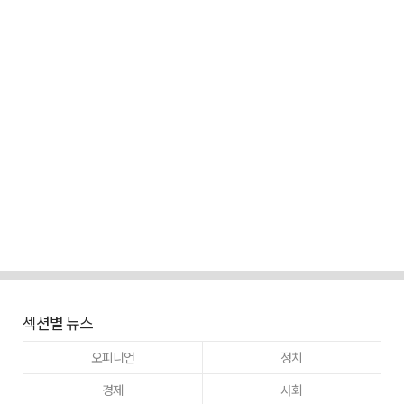
섹션별 뉴스
오피니언
정치
경제
사회