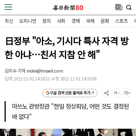
최신
오피니언
정치
사회
경제
국제
문화
스포츠
日정부 "아소, 기시다 특사 자격 방
한 아냐…친서 지참 안 해"
김지수 기자
index@imaeil.com
입력 2022-11-02 14:18:21 수정 2022-11-02 14:33:08
구글 검색 선호 출처로 추가
마쓰노 관방장관 "한일 정상회담, 어떤 것도 결정된
바 없다"