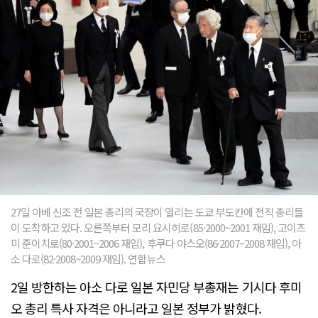
27일 아베 신조 전 일본 총리의 국장이 열리는 도쿄 부도칸에 전직 총리들
이 도착하고 있다. 오른쪽부터 모리 요시히로(85·2000~2001 재임), 고이즈
미 준이치로(80·2001~2006 재임), 후쿠다 야스오(86·2007~2008 재임), 아
소 다로(82·2008~2009 재임). 연합뉴스
2일 방한하는 아소 다로 일본 자민당 부총재는 기시다 후미
오 총리 특사 자격은 아니라고 일본 정부가 밝혔다.