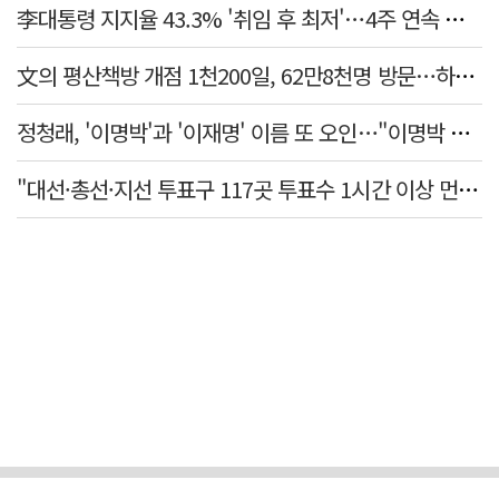
李대통령 지지율 43.3% '취임 후 최저'…4주 연속 내리막
文의 평산책방 개점 1천200일, 62만8천명 방문…하루 평균 500명↑
정청래, '이명박'과 '이재명' 이름 또 오인…"이명박 대통령 임기안에 반도체 제품 출시"
"대선·총선·지선 투표구 117곳 투표수 1시간 이상 먼저 입력"