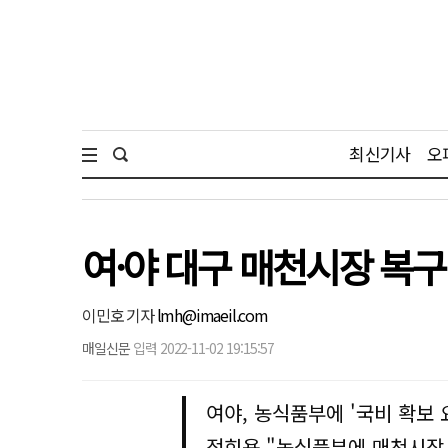
최신기사
오
여·야 대구 매천시장 복구 
이민호 기자
lmh@imaeil.com
매일신문
입력 2022-11-02 19:15:57
여야, 농식품부에 '국비 확보 
정희용 "농식품부에 매천시장 