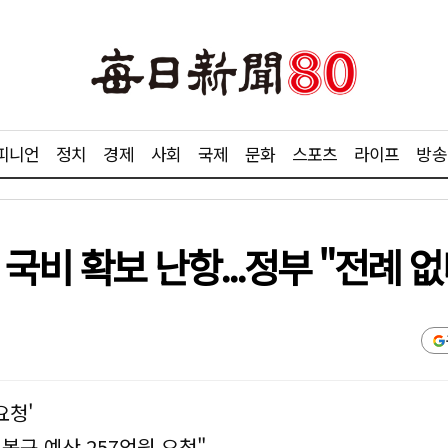
피니언
정치
경제
사회
국제
문화
스포츠
라이프
방송
국비 확보 난항...정부 "전례 없
요청'
복구 예산 257억원 요청"