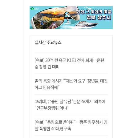
실시간 주요뉴스
[속보] 30억 원 육군 K1E1 전차 화재…훈련
중 장병 긴 대피
尹의 옥중 메시지 "'재선거 요구' 청년들, 대견
하고 믿음직해"
고려대, 유승민 딸 유담 '논문 쪼개기' 의혹에
"연구부정행위 아냐"
[속보] "용병으로 받아줘"…광주 병무청서 경
찰 폭행한 40대男 구속