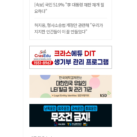
[속보] 국민 51.9% "李 대통령 재판 재개 필
요하다"
허지웅, 형사소송법 개정안 관련해 "우리가
지지한 인간들이 이 꼴 만들었다"