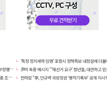
'특정 정치세력 임명' 포항시 정책특보 내정설에 더불어민주당 반
 아냐"
尹의 옥중 메시지 "'재선거 요구' 청년들, 대견하고 믿음
견 모아
천하람 "李, 안규백 국방장관 '병적기록부' 공개 지시