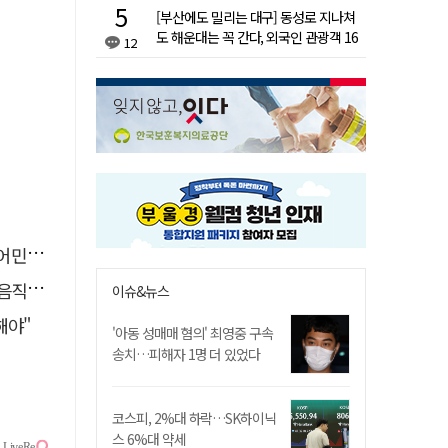
[부산에도 밀리는 대구] 동성로 지나쳐
도 해운대는 꼭 간다, 외국인 관광객 16
12
배 차이
발나서
직해"
이슈&뉴스
해야"
'아동 성매매 혐의' 최영중 구속
송치…피해자 1명 더 있었다
코스피, 2%대 하락…SK하이닉
스 6%대 약세