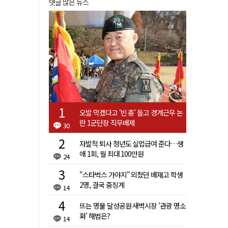
댓글 많은 뉴스
오발 막겠다고 '빈 총' 들고 경계근무 논
란 1군단장 직무배제
30
자발적 퇴사 청년도 실업급여 준다…생
애 1회, 월 최대 100만원
24
"스타벅스 가야지" 외쳤던 배재고 학생
2명, 결국 중징계
14
뜨는 명물 달성공원 새벽시장 '관광 명소
화' 해법은?
14