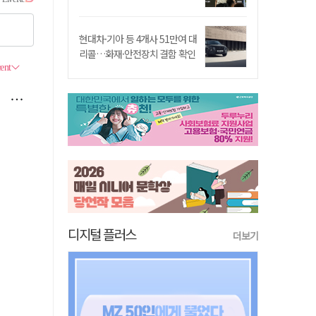
현대차·기아 등 4개사 51만여 대
리콜…화재·안전장치 결함 확인
디지털 플러스
더보기