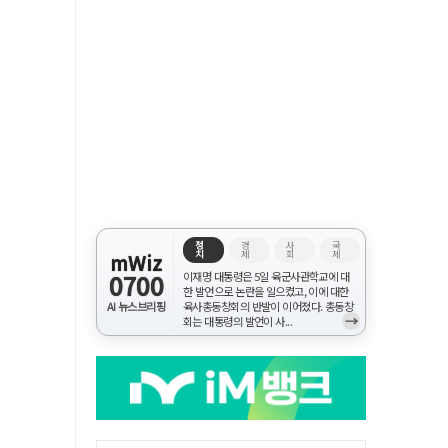
정
경
사
국
치
제
회
제
mWiz
0700
이재명 대통령은 5일 육군사관학교에 대
한 발언으로 논란을 일으켰고, 이에 대한
AI 뉴스브리핑
육사총동창회의 반발이 이어졌다. 총동창
→
회는 대통령의 발언이 사...