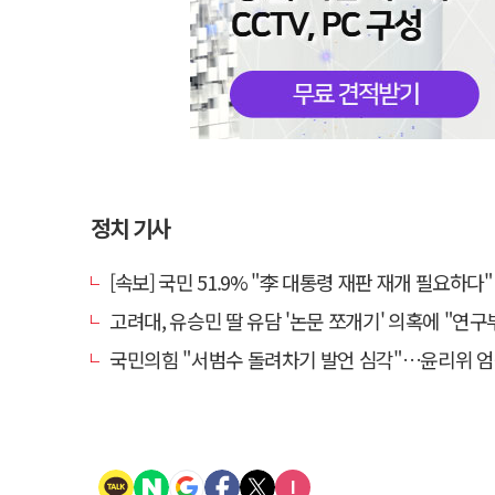
정치 기사
[속보] 국민 51.9% "李 대통령 재판 재개 필요하다"
고려대, 유승민 딸 유담 '논문 쪼개기' 의혹에 "연구부정행위
국민의힘 "서범수 돌려차기 발언 심각"…윤리위 엄중 조치 의