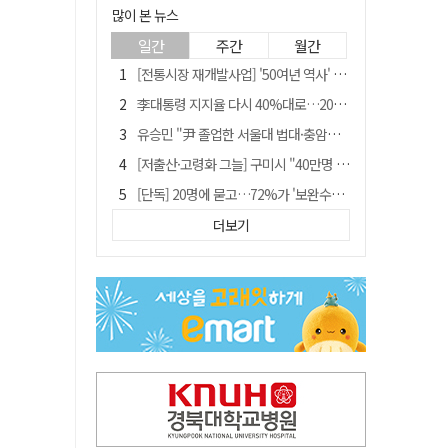
많이 본 뉴스
일간
주간
월간
[전통시장 재개발사업] '50여년 역사' 수성시장 자리에 25층 주상복합 들어선다
李대통령 지지율 다시 40%대로…20대는 18.8%p 급락
유승민 "尹 졸업한 서울대 법대·충암고도 없애야"…李 육사 통합 직격
[저출산·고령화 그늘] 구미시 "40만명 사수" 고령군 "3만명대 회복"
[단독] 20명에 묻고…72%가 '보완수사권 폐지'?
[전통시장 재개발사업] 신천시장 재개발, 준공 후에도 소송전
더보기
李대통령 "육사 출신이 또 쿠데타 할 수도"…육사 총동창회 "정치적 보복"
[인사]경상북도
"김용민, 흑백논리로 세상 보는 듯" 검찰 내부서 지탄
포항에 6천억원 규모 AI 데이터센터 들어선다