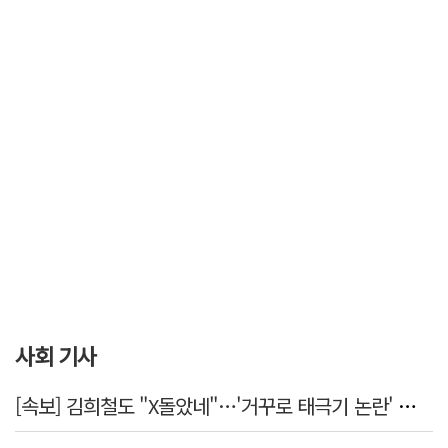
사회 기사
[속보] 김희철도 "X돌았네"…'거꾸로 태극기 논란' 인천시 현수막, 이틀 만에 철거