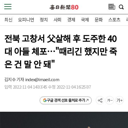
최신
오피니언
정치
사회
경제
국제
문화
스포츠
전북 고창서 父살해 후 도주한 40
대 아들 체포…"때리긴 했지만 죽
은 건 말 안 돼"
김지수 기자
index@imaeil.com
입력 2022-11-04 14:03:45 수정 2022-11-04 16:25:07
구글 검색 선호 출처로 추가