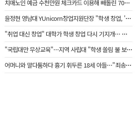
치매노인 예금 수천만원 체크카드 이용해 빼돌린 70대 간병인, 집행유예
윤정현 영남대 YUnicorn창업지원단장 "학생 창업, '팀 빌딩'이 제일 중요"
"취업 대신 창업" 대학가 학생 창업 다시 기지개… 창업자·기업·매출 동반 성장
"국립대만 무상교육"…지역 사립대 "학생 쏠림 불 보듯"
어머니와 말다툼하다 흉기 휘두른 18세 아들…"죄송하지 않나" 묻자 침묵