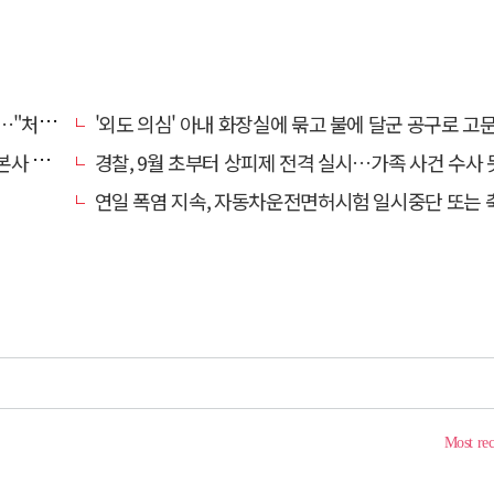
부망에 글
'외도 의심' 아내 화장실에 묶고 불에 달군 공구로 고문…남편 
' 요청
경찰, 9월 초부터 상피제 전격 실시…가족 사건 수사
연일 폭염 지속, 자동차운전면허시험 일시중단 또는 축소