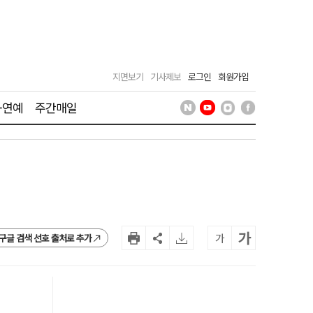
지면보기
기사제보
로그인
회원가입
·연예
주간매일
가
가
구글 검색 선호 출처로 추가