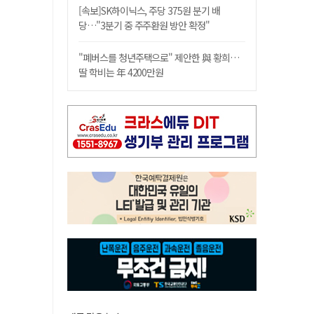
[속보]SK하이닉스, 주당 375원 분기 배
당…"3분기 중 주주환원 방안 확정"
"폐버스를 청년주택으로" 제안한 與 황희…
딸 학비는 年 4200만원