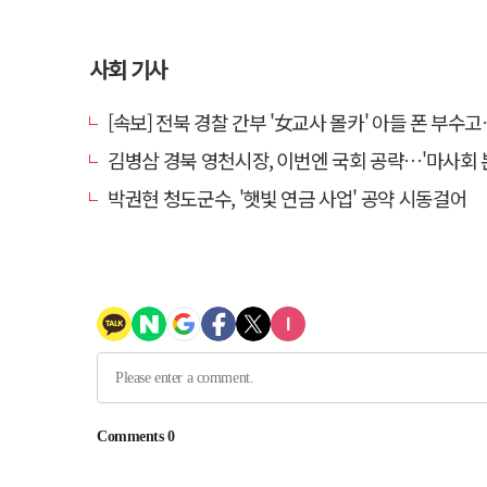
사회 기사
[속보] 전북 경찰 간부 '女교사 몰카' 아들 폰 부수고…"처벌 못하는 사안" 내
김병삼 경북 영천시장, 이번엔 국회 공략…'마사회 본사 이전·광역교통망 확충
박권현 청도군수, '햇빛 연금 사업' 공약 시동걸어