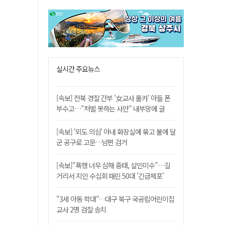
실시간 주요뉴스
[속보] 전북 경찰 간부 '女교사 몰카' 아들 폰
부수고…"처벌 못하는 사안" 내부망에 글
[속보] '외도 의심' 아내 화장실에 묶고 불에 달
군 공구로 고문…남편 검거
[속보]"폭행 너무 심해 중태, 살인미수"…길
거리서 지인 수십회 때린 50대 '긴급체포'
"3세 아동 학대"…대구 북구 국공립어린이집
교사 2명 검찰 송치