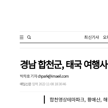
최신기사
오
경남 합천군, 태국 여행사
박차호 기자
chpark@imaeil.com
매일신문
입력 2022-11-08 18:30:46
합천영상테마파크, 황매산, 해