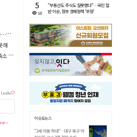
"부동산도 주식도 잘못했다"…국민 절
반 이상, 정부 경제정책 '부정'
10
검거
 못해
 운영
이슈&뉴스
"3세 아동 학대"…대구 북구 어