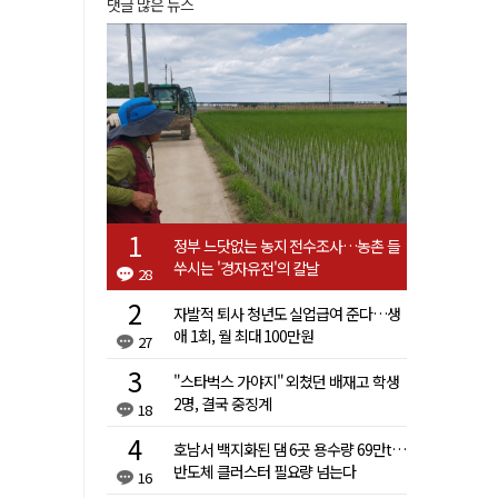
댓글 많은 뉴스
정부 느닷없는 농지 전수조사…농촌 들
쑤시는 '경자유전'의 칼날
28
자발적 퇴사 청년도 실업급여 준다…생
애 1회, 월 최대 100만원
27
"스타벅스 가야지" 외쳤던 배재고 학생
2명, 결국 중징계
18
호남서 백지화된 댐 6곳 용수량 69만t…
반도체 클러스터 필요량 넘는다
16