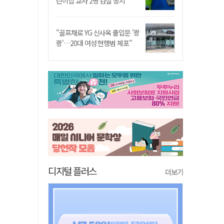
린이집 교사 2명 검찰 송치
"골프채로 YG 신사옥 출입문 '쾅
쾅'…20대 여성 현행범 체포"
디지털 플러스
더보기