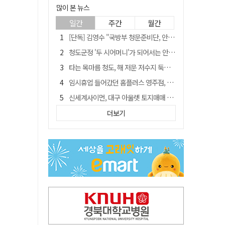
많이 본 뉴스
일간
주간
월간
[단독] 김영수 "국방부 청문준비단, 안규백 탈영 알고있었다"
청도군정 '두 시어머니'가 되어서는 안된다
타는 목마름 청도, 해 저문 저수지 둑에 군수가 서 있었다
임시휴업 들어갔던 홈플러스 영주점, 7일 영업 재개…지하 1층만 운영
신세계사이먼, 대구 아울렛 토지매매 계약 체결… 사업 본궤도
SK하이닉스, 주당 375원 분기 배당 공시…"3분기 중 주주환원 방안 확정"
더보기
"상법개정해도 주주가 '봉'"…하이닉스 솔리다임 상장설에 술렁[개미와글와글]
이의준 전 경북도 새마을봉사과장, 제28대 울릉군 부군수 취임
外人 한 달 새 8000억 담았는데…LG이노텍 목표주가는 왜 엇갈릴까
정청래, 靑 겨냥... "신천지·레버리지·호남 반도체 겁박 사과하라"