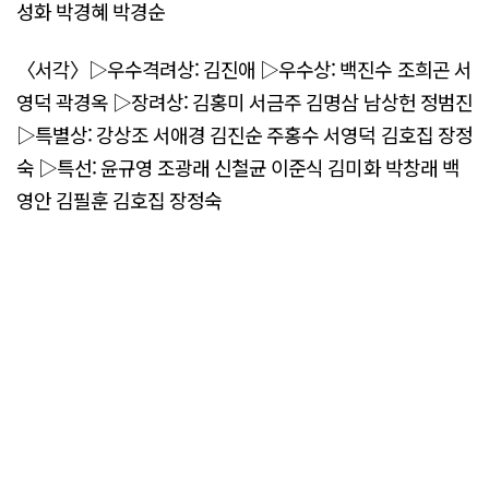
성화 박경혜 박경순
〈서각〉▷우수격려상: 김진애 ▷우수상: 백진수 조희곤 서
영덕 곽경옥 ▷장려상: 김홍미 서금주 김명삼 남상헌 정범진
▷특별상: 강상조 서애경 김진순 주홍수 서영덕 김호집 장정
숙 ▷특선: 윤규영 조광래 신철균 이준식 김미화 박창래 백
영안 김필훈 김호집 장정숙