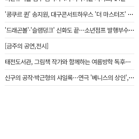
'콩쿠르 퀸' 송지원, 대구콘서트하우스 '더 마스터즈' 무대 오른다
'드래곤볼'·'슬램덩크' 신화도 끝…소년점프 발행부수 100만부 붕괴
[금주의 공연,전시]
태전도서관, 그림책 작가와 함께하는 여름방학 독후체험 운영
신구의 공작·박근형의 샤일록…연극 '베니스의 상인', 28·29일 대구 공연