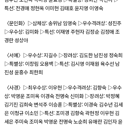
특선: 전경애 정현옥 이미현 김태호 윤지영 이영숙
〈문인화〉▷삼체상: 송위남 임영숙 ▷우수격려상: 성진주
▷우수상: 김미화 ▷특선: 이재영 주현자 김정순 김정애 조
경란 성상아
〈서예〉▷우수상: 지길수 ▷장려상: 김도한 남진성 정숙희
▷특별상: 이창림 오용백 ▷특선: 김시영 이재원 육수선 남
진성 윤흥수 최한희
〈사경〉▷최우수상: 이우현 ▷우수격려상: 김향숙 ▷우수
상: 박영운 조미옥 이경숙 전명숙 신미화 ▷장려상: 박정혜
김기진 김희숙 변석주 이승훈 ▷특별상: 이경숙 김수년 김세
은 이청규 이소민 ▷특선: 조미경 김향숙 곽현정 이우현 김
세은 주미숙 조미옥 박영운 전명숙 노순희 유애란 김인자 윤