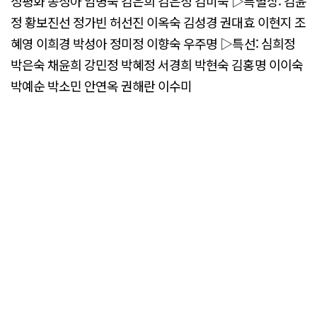
정평화 송정아 임명숙 김은희 김은정 김미숙 ▷특별상: 김윤
정 황보진선 정가빈 허선진 이옥숙 김성경 권대효 이현지 조
혜영 이희경 박성아 정미정 이향숙 우주명 ▷특선: 심희정
박은숙 채윤희 강민정 박혜정 서경희 박현숙 김홍명 이이숙
박예순 박소민 안연옥 권해란 이수미