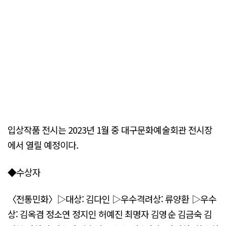
입상작품 전시는 2023년 1월 중 대구문화예술회관 전시장
에서 열릴 예정이다.
◆수상자
〈전통민화〉▷대상: 김다인 ▷우수격려상: 류양환 ▷우수
상: 김옥겸 정소연 정지인 허예진 최명자 김영순 김금숙 김