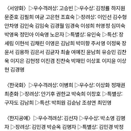
〈서양화〉▷우수격려상: 고승빈 ▷우수상: 김정률 하지원
문준호 김필희 여균 고은현 조효숙 ▷장려상: 이인선 김수형
안차영 김인숙 김임숙 김경월 임경숙 이성희 허영정 심미숙
박영옥 정민아 이숙영 노은자 ▷특별상: 유인숙 ▷특선: 장
세림 이현석 김채린 이영은 김남희 박미향 주서영 이정욱 장
윤서 김용하 김은서 김균자 최솔 여예진 윤남희 유승민 김찬
욱 이지은 김현정 이진겸 진찬숙 박재민 이상포 이지윤 이상
현 김경명
〈한국화〉▷우수격려상: 이병희 ▷우수상: 이상화 정재권
최춘화 ▷장려상: 안기후 권한교 박숙희 이창호 ▷특별상:
구자도 김남희 ▷특선: 박희원 김순남 조성연 최민영
〈한지공예〉▷우수격려상: 김선자 ▷우수상: 박소영 김명
자 ▷장려상: 김민경 박순옥 김명자 ▷특별상: 김민경 박정