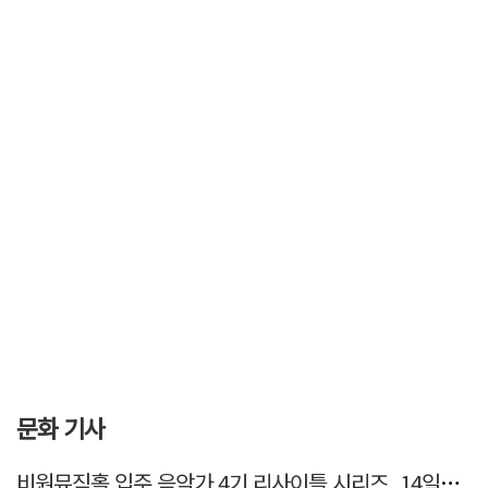
문화 기사
비원뮤직홀 입주 음악가 4기 리사이틀 시리즈, 14일부터 6주간 개최