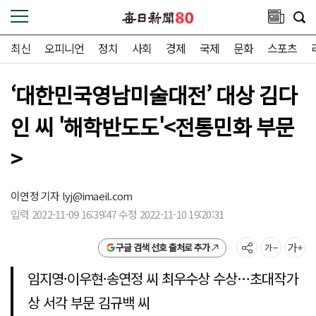
최신
오피니언
정치
사회
경제
국제
문화
스포츠
‘대한민국영남미술대전’ 대상 김다
인 씨 '해학반도도'<전통민화 부문
>
이연정 기자
lyj@imaeil.com
입력 2022-11-09 16:39:47 수정 2022-11-10 19:20:31
구글 검색 선호 출처로 추가
임지영·이우현·송연정 씨 최우수상 수상…초대작가
상 서각 부문 김규백 씨