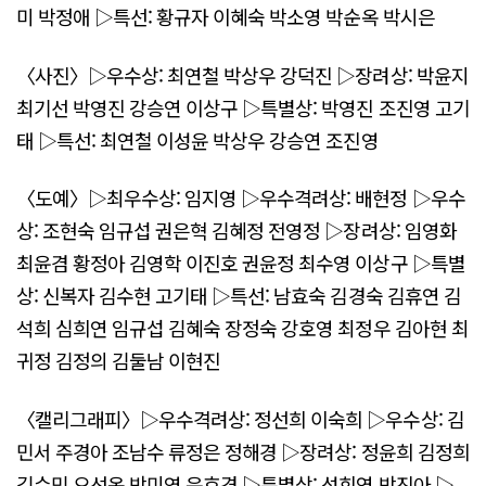
미 박정애 ▷특선: 황규자 이혜숙 박소영 박순옥 박시은
〈사진〉▷우수상: 최연철 박상우 강덕진 ▷장려상: 박윤지
최기선 박영진 강승연 이상구 ▷특별상: 박영진 조진영 고기
태 ▷특선: 최연철 이성윤 박상우 강승연 조진영
〈도예〉▷최우수상: 임지영 ▷우수격려상: 배현정 ▷우수
상: 조현숙 임규섭 권은혁 김혜정 전영정 ▷장려상: 임영화
최윤겸 황정아 김영학 이진호 권윤정 최수영 이상구 ▷특별
상: 신복자 김수현 고기태 ▷특선: 남효숙 김경숙 김휴연 김
석희 심희연 임규섭 김혜숙 장정숙 강호영 최정우 김아현 최
귀정 김정의 김둘남 이현진
〈캘리그래피〉▷우수격려상: 정선희 이숙희 ▷우수상: 김
민서 주경아 조남수 류정은 정해경 ▷장려상: 정윤희 김정희
김수민 오선옥 박미영 윤효경 ▷특별상: 성희연 박진아 ▷