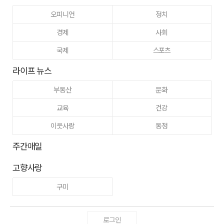
오피니언
정치
경제
사회
국제
스포츠
라이프 뉴스
부동산
문화
교육
건강
이웃사랑
동정
주간매일
고향사랑
구미
로그인