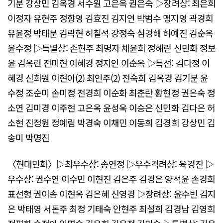
기분 강상민 김옥경 서수원 고은옥 권은숙 ▷장려상: 최은희
이정자 유현주 정향영 김효진 김지연 박범수 맹지영 곽경희
유윤정 박태분 김락현 허칠석 강정숙 심경해 허예진 김순옥
윤수정 ▷특별상: 손현주 최명자 채윤희 정해린 신민화 정보
윤 김옥련 전미현 이혜경 정지인 이순옥 ▷특선: 김다정 이
혜경 신희원 이현아(2) 최인주(2) 전숙희 김옥경 김기분 윤
수정 조순미 손미정 전경희 이순화 최춘란 황현정 권은숙 정
소연 김미경 이주현 고은옥 윤성욱 이승은 신민화 김다은 허
소현 진정원 정예림 박경숙 이채민 이동희 김경희 강상민 김
송미 박명진
〈현대민화〉▷최우수상: 송연정 ▷우수격려상: 육경진 ▷
우수상: 권수연 이수민 이현진 김은주 김경은 양석윤 손경희
표선형 권이솜 이현옥 김은혜 신영경 ▷장려상: 윤수빈 김지
은 박태영 서돈주 최정 기태숙 안현주 최설희 김경남 김영희