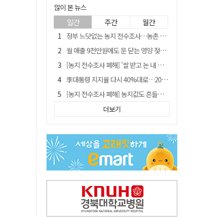
많이 본 뉴스
일간
주간
월간
정부 느닷없는 농지 전수조사…농촌 들쑤시는 '경자유전'의 칼날
월 매출 9천만원에도 문 닫는 영양 젖소농장… "일할 사람이 없어"
[농지 전수조사 폐해] '쌀 받고 논 내 준' 도지농 이제 어쩌나?
李대통령 지지율 다시 40%대로…20대는 18.8%p 급락
[농지 전수조사 폐해] 농지값도 흔들리나…"도지 막히면 헐값 매물 나올 수도"
유승민 "尹 졸업한 서울대 법대·충암고도 없애야"…李 육사 통합 직격
더보기
지역활성화 펀드 9호…포항 AI 데이터센터에 6천억 투입
국민 51.9% "李 대통령 재판 재개 필요하다"
경북 영천시, 9월부터 11월까지 반값 여행 혜택 제공
아쉬운 태클