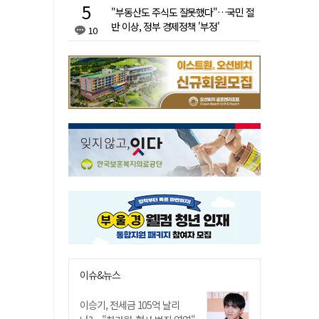
"부동산도 주식도 잘못했다"…국민 절
반 이상, 정부 경제정책 '부정'
10
이슈&뉴스
이승기, 전세금 105억 날리