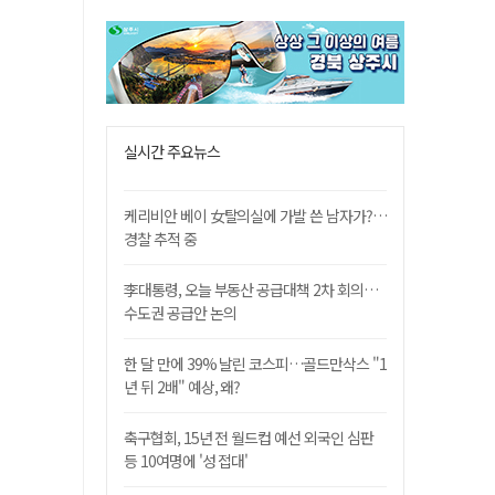
실시간 주요뉴스
케리비안 베이 女탈의실에 가발 쓴 남자가?…
경찰 추적 중
李대통령, 오늘 부동산 공급대책 2차 회의…
수도권 공급안 논의
한 달 만에 39% 날린 코스피…골드만삭스 "1
년 뒤 2배" 예상, 왜?
축구협회, 15년 전 월드컵 예선 외국인 심판
등 10여명에 '성 접대'