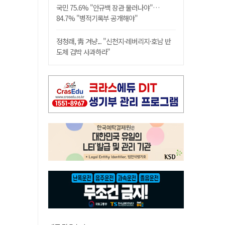
국민 75.6% "안규백 장관 물러나야"…
84.7% "병적기록부 공개해야"
정청래, 靑 겨냥... "신천지·레버리지·호남 반
도체 겁박 사과하라"