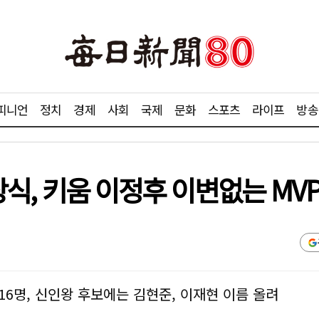
피니언
정치
경제
사회
국제
문화
스포츠
라이프
방송
시상식, 키움 이정후 이변없는 MV
 16명, 신인왕 후보에는 김현준, 이재현 이름 올려