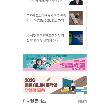
나?…"차가원, 형사 범죄 영역"
폭염에 프로야구 닷새간 '전면중
단'…7~9일도 쉬고, 11일 재개
'수성구 음주운전 도주 현직 경
찰관' 관련 부서 강제수사
디지털 플러스
더보기