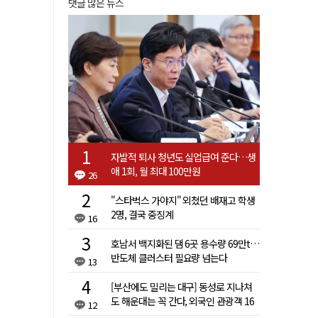
댓글 많은 뉴스
자발적 퇴사 청년도 실업급여 준다…생
애 1회, 월 최대 100만원
26
"스타벅스 가야지" 외쳤던 배재고 학생
2명, 결국 중징계
16
호남서 백지화된 댐 6곳 용수량 69만t…
반도체 클러스터 필요량 넘는다
13
[부산에도 밀리는 대구] 동성로 지나쳐
도 해운대는 꼭 간다, 외국인 관광객 16
12
배 차이