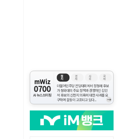
정
경
사
국
치
제
회
제
mWiz
0700
더불어민주당 전당대회에서 정청래 후보
가 청와대의 주요 정책과 경쟁자인 김민
AI 뉴스브리핑
석 후보의 신천지 의혹에 대한 사과를 요
→
구하며 갈등이 고조되고 있다...