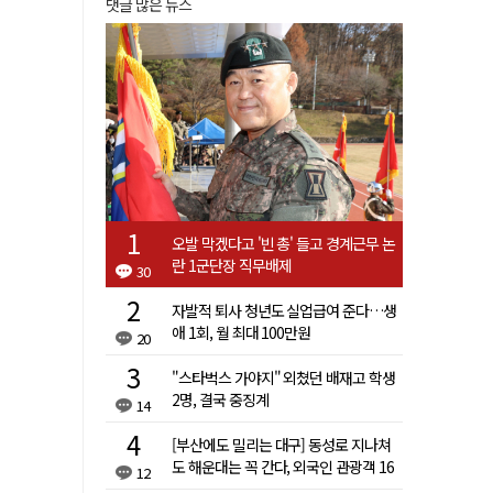
댓글 많은 뉴스
오발 막겠다고 '빈 총' 들고 경계근무 논
란 1군단장 직무배제
30
자발적 퇴사 청년도 실업급여 준다…생
애 1회, 월 최대 100만원
20
"스타벅스 가야지" 외쳤던 배재고 학생
2명, 결국 중징계
14
[부산에도 밀리는 대구] 동성로 지나쳐
도 해운대는 꼭 간다, 외국인 관광객 16
12
배 차이