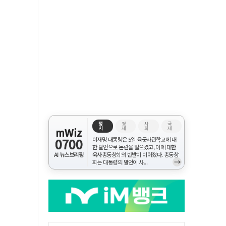
정
경
사
국
치
제
회
제
mWiz
0700
이재명 대통령은 5일 육군사관학교에 대
한 발언으로 논란을 일으켰고, 이에 대한
AI 뉴스브리핑
육사총동창회의 반발이 이어졌다. 총동창
→
회는 대통령의 발언이 사...