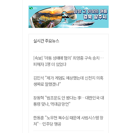
실시간 주요뉴스
[속보] '아동 성매매 혐의' 최영중 구속 송치…
피해자 1명 더 있었다
김민석 "제가 계엄도 예상했는데 신천지 의혹
생짜로 말했겠나"
장동혁 "법조문도 안 봤다는 李…대한민국 대
통령 맞나, 역대급 망언"
한동훈 "노무현 복수심 때문에 사법시스템 망
쳐"…민주당 맹공