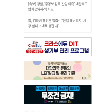
[속보] 경찰, '홍명보 감독 선임 의혹' 대한축구
협회 압수수색 시도
靑, 김용범 책임론 일축…"단일 레버리지, 시
장 살피고 대책 챙길 때"