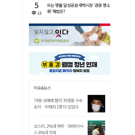
뜨는 명물 달성공원 새벽시장 '관광 명소
화' 해법은?
12
이슈&뉴스
'아동 성매매 혐의' 최영중 구속
송치…피해자 1명 더 있었다
코스피, 2%대 하락…SK하이닉
스 6%대 약세