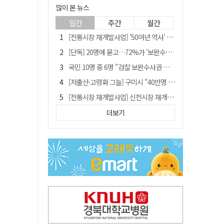
많이 본 뉴스
일간
주간
월간
[전통시장 재개발사업] '50여년 역사' 수성시장 자리에 25층 주상복합 들어선다
[단독] 20명에 묻고…72%가 '보완수사권 폐지'?
국민 10명 중 6명 "검찰 보완수사권 필요"…민주당 지지층도 53.8%
[저출산·고령화 그늘] 구미시 "40만명 사수" 고령군 "3만명대 회복"
[전통시장 재개발사업] 신천시장 재개발, 준공 후에도 소송전
李대통령 지지율 다시 40%대로…20대는 18.8%p 급락
더보기
李대통령 "육사 출신이 또 쿠데타 할 수도"…육사 총동창회 "정치적 보복"
안동-사가에, "50년 우정 넘어 미래 50년 함께 연다"
[인사]경상북도
유승민 "尹 졸업한 서울대 법대·충암고도 없애야"…李 육사 통합 직격