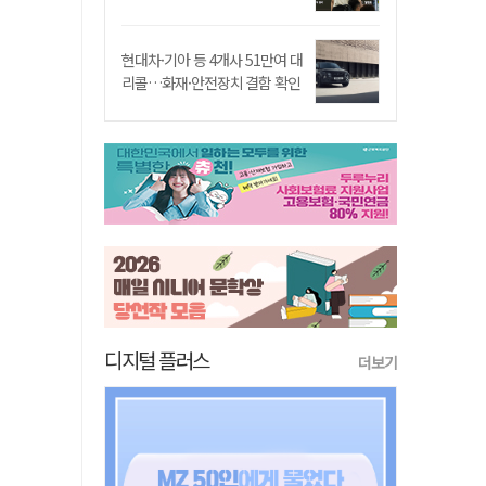
현대차·기아 등 4개사 51만여 대
리콜…화재·안전장치 결함 확인
디지털 플러스
더보기