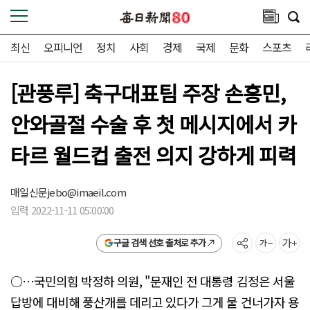
최신
오피니언
정치
사회
경제
국제
문화
스포츠
[관풍루] 축구대표팀 주장 손흥민,
안와골절 수술 후 첫 메시지에서 카
타르 월드컵 출전 의지 강하게 피력
매일신문
jebo@imaeil.com
입력 2022-11-11 05:00:00
구글 검색 선호 출처로 추가
○…국민의힘 박정하 의원, "문재인 전 대통령 김정은 서울
답방에 대비해 풍산개를 데리고 있다가 그게 물 건너가자 용