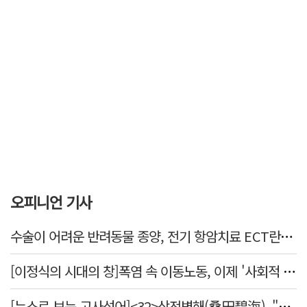
오피니언 기사
수술이 어려운 반려동물 종양, 전기 항암치료 ECT란? [반려동물 건강톡톡]
[이정식의 시대의 창]폭염 속 이동노동, 이제 '사회적 위험 관리'로 전환할 때
[뉴스로 보는 고사성어]<32>상전벽해(桑田碧海), "뽕나무밭이 푸른 바다가 되었다."