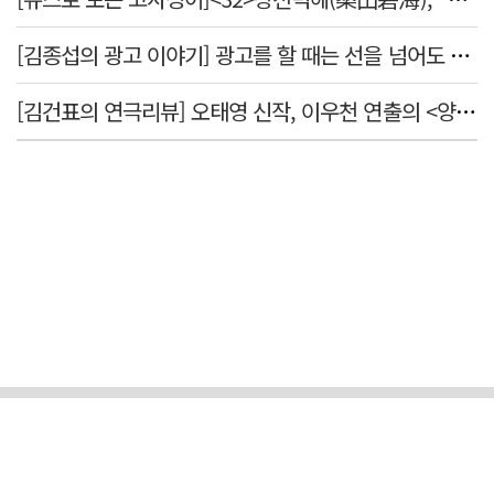
[김종섭의 광고 이야기] 광고를 할 때는 선을 넘어도 좋습니다.
[김건표의 연극리뷰] 오태영 신작, 이우천 연출의 <양은 양순하다>"국민을 온순한 양으로 길들이는 전체주의적 정치의 알레고리"