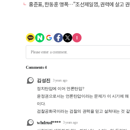
홍준표, 한동훈 맹폭…"조선제일껌, 권력에 살고 권력에 