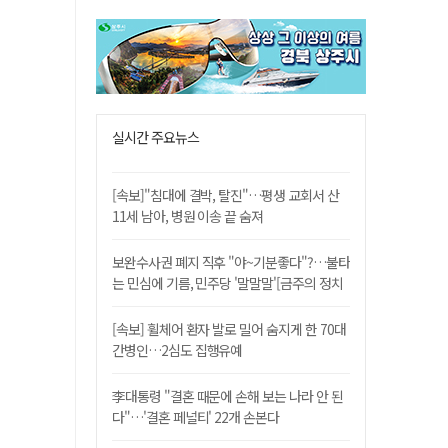
실시간 주요뉴스
[속보]"침대에 결박, 탈진"…평생 교회서 산
11세 남아, 병원 이송 끝 숨져
보완수사권 폐지 직후 "야~기분좋다"?…불타
는 민심에 기름, 민주당 '말말말'[금주의 정치
舌전]
[속보] 휠체어 환자 발로 밀어 숨지게 한 70대
간병인…2심도 집행유예
李대통령 "결혼 때문에 손해 보는 나라 안 된
다"…'결혼 페널티' 22개 손본다