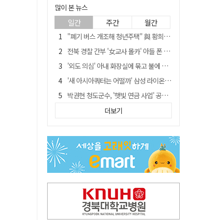
많이 본 뉴스
일간
주간
월간
"폐기 버스 개조해 청년주택" 與 황희…'딸 학비는 年 4200만원'
전북 경찰 간부 '女교사 몰카' 아들 폰 부수고…"처벌 못하는 사안" 내부망에 글
'외도 의심' 아내 화장실에 묶고 불에 달군 공구로 고문…남편 검거
'새 아시아쿼터는 어떨까' 삼성 라이온즈, 새 얼굴 투수 미야모리 영입
박권현 청도군수, '햇빛 연금 사업' 공약 시동걸어
홍준표, 한동훈 맹폭…"조선제일껌, 권력에 살고 권력에 죽었다"
더보기
김병삼 경북 영천시장, 이번엔 국회 공략…'마사회 본사 이전·광역교통망 확충' 요청
[시사뒷담] MOU의 함정, 협약식이 투자 확정은 아니긴 해
봉화서 주택 에어컨 실외기에서 시작된 불… 주택 화재로 번져
경찰, 9월 초부터 상피제 전격 실시…가족 사건 수사 못해