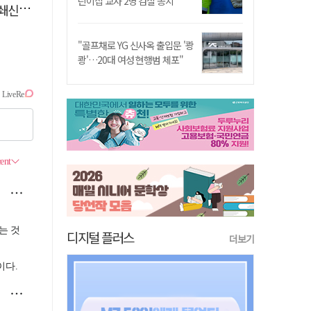
린이집 교사 2명 검찰 송치
겠다"
"골프채로 YG 신사옥 출입문 '쾅
쾅'…20대 여성 현행범 체포"
디지털 플러스
더보기