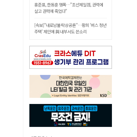
홍준표, 한동훈 맹폭…"조선제일껌, 권력에
살고 권력에 죽었다"
[속보]"내로남불·탁상공론"…황희 '버스 청년
주택' 제안에 與 내부서도 쓴소리