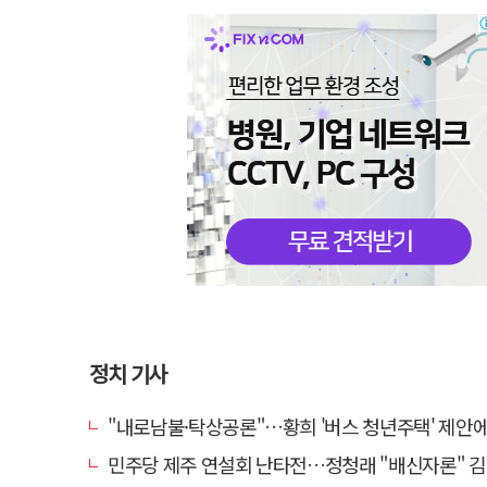
정치 기사
"내로남불·탁상공론"…황희 '버스 청년주택' 제안에 與 내부서도 
민주당 제주 연설회 난타전…정청래 "배신자론" 김민석 "관리