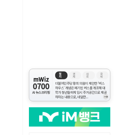
정
경
사
국
치
제
회
제
mWiz
0700
더불어민주당 황희 의원이 제안한 '버스
하우스' 개념은 폐기된 버스를 개조해 대
AI 뉴스브리핑
학가 청년들에게 임시 주거공간으로 제공
→
하자는 내용으로, 네덜란...