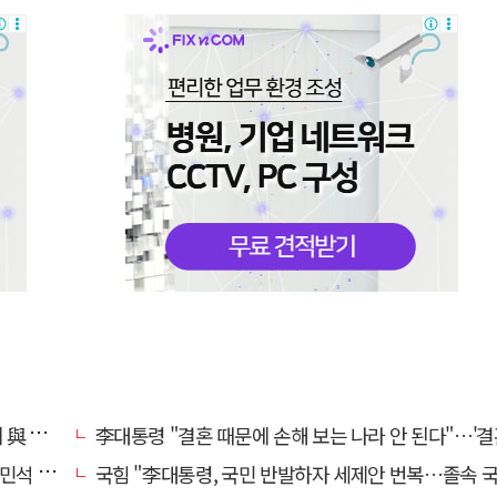
쓴소리
李대통령 "결혼 때문에 손해 보는 나라 안 된다"…'결혼 페널티' 22개 손
 무능"
국힘 "李대통령, 국민 반발하자 세제안 번복…졸속 국정 즉각 중