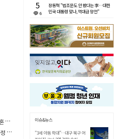
장동혁 "법조문도 안 봤다는 李…대한
민국 대통령 맞나, 역대급 망언"
6
이슈&뉴스
본다
단"
"3세 아동 학대"…대구 북구 어