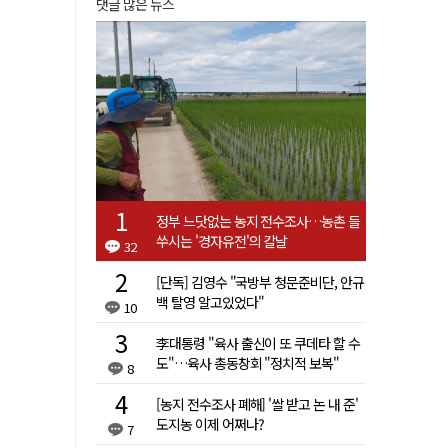
댓글 많은 뉴스
정부 느닷없는 농지 전수조사…농촌 들
쑤시는 '경자유전'의 칼날
32
[단독] 김영수 "국방부 청문준비단, 안규
백 탈영 알고있었다"
10
李대통령 "육사 출신이 또 쿠데타 할 수
도"…육사 총동창회 "정치적 보복"
8
[농지 전수조사 폐해] '쌀 받고 논 내 준'
도지농 이제 어쩌나?
7