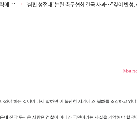
죽었다"
'심판 성접대' 논란 축구협회 결국 사과…"깊이 반성, 쇄신하