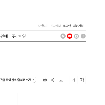
지면보기
기사제보
로그인
회원가입
·연예
주간매일
가
가
구글 검색 선호 출처로 추가