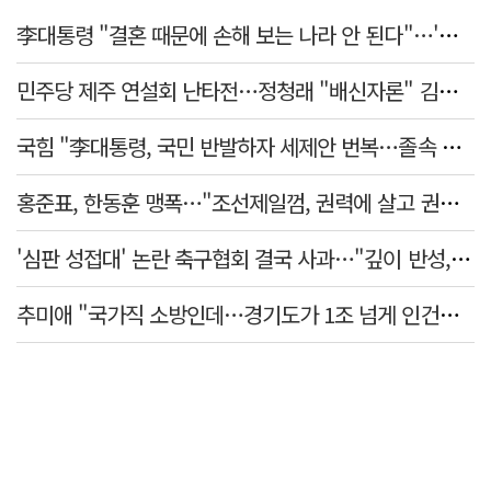
李대통령 "결혼 때문에 손해 보는 나라 안 된다"…'결혼 페널티' 22개 손본다
민주당 제주 연설회 난타전…정청래 "배신자론" 김민석 "관리 무능"
국힘 "李대통령, 국민 반발하자 세제안 번복…졸속 국정 즉각 중단"
홍준표, 한동훈 맹폭…"조선제일껌, 권력에 살고 권력에 죽었다"
'심판 성접대' 논란 축구협회 결국 사과…"깊이 반성, 쇄신하겠다"
추미애 "국가직 소방인데…경기도가 1조 넘게 인건비 대납"