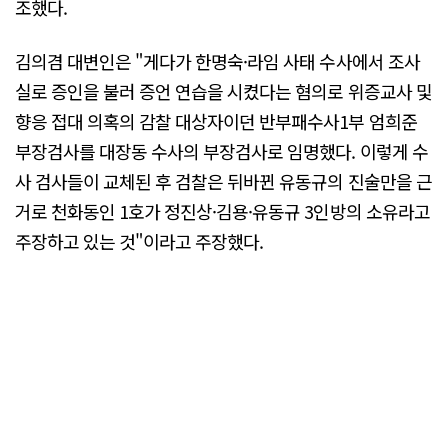
조했다.
김의겸 대변인은 "게다가 한명숙·라임 사태 수사에서 조사
실로 증인을 불러 증언 연습을 시켰다는 혐의로 위증교사 및
향응 접대 의혹의 감찰 대상자이던 반부패수사1부 엄희준
부장검사를 대장동 수사의 부장검사로 임명했다. 이렇게 수
사 검사들이 교체된 후 검찰은 뒤바뀐 유동규의 진술만을 근
거로 천화동인 1호가 정진상·김용·유동규 3인방의 소유라고
주장하고 있는 것"이라고 주장했다.