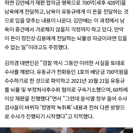
하면 김만배가 재판 합의금 명목으로 700억(세후 428억)을
남욱에게 전달하고, 남욱이 유동규에게 이 돈을 전달하는 것
으로 입을 맞추는 내용이 나온다. 김만배는 이 과정에서 남
욱이 중간에서 가로채지 않을지 걱정까지 하고 있다. 만약
이 돈이 정진상·김용에게 전달하는 뇌물성 자금이라면 있을
수 없는 일"이라고도 주장했다.
김의겸 대변인은 "검찰 역시 그동안 이러한 사실을 토대로
수사를 해왔다. 유동규가 천화동인 1호의 배당금 700억원을
수수하기로 한 것으로 파악하고 2021년 10월 21일 유동규
를 뇌물 및 부정처사후수뢰 혐의로 구속기소했으며, 60차례
이상 재판을 진행했다"면서 "그런데 윤석열 정부 들어 수사
검사들이 바뀌자 '정영학 녹취록' 내용과 전혀 다른 방향으
로 수사가 진행되기 시작했다"고 지적했다.