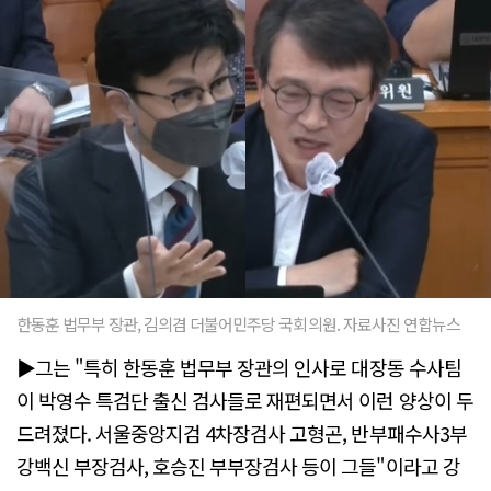
한동훈 법무부 장관, 김의겸 더불어민주당 국회의원. 자료사진 연합뉴스
▶그는 "특히 한동훈 법무부 장관의 인사로 대장동 수사팀
이 박영수 특검단 출신 검사들로 재편되면서 이런 양상이 두
드려졌다. 서울중앙지검 4차장검사 고형곤, 반부패수사3부
강백신 부장검사, 호승진 부부장검사 등이 그들"이라고 강