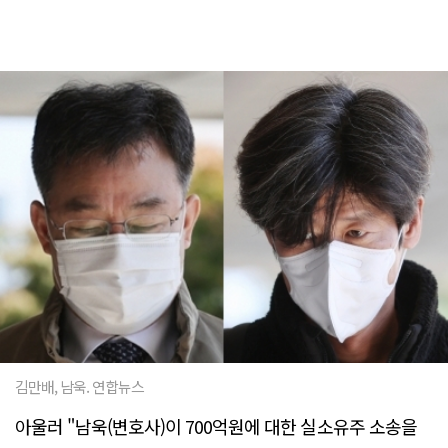
김만배, 남욱. 연합뉴스
아울러 "남욱(변호사)이 700억원에 대한 실소유주 소송을