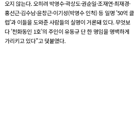
오지 않는다. 오히려 박영수·곽상도·권순일·조재연·최재경·
홍선근·김수남·윤창근·이기성(박영수 인척) 등 일명 '50억 클
럽'과 이들을 도와준 사람들의 실명이 거론돼 있다. 무엇보
다 '천화동인 1호'의 주인이 유동규 단 한 명임을 명백하게
가리키고 있다"고 덧붙였다.