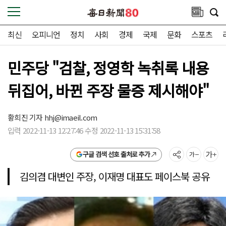
최신
오피니언
정치
사회
경제
국제
문화
스포츠
민주당 "검찰, 정영학 녹취록 내용
뒤집어, 바뀐 주장 물증 제시해야"
황희진 기자
hhj@imaeil.com
입력 2022-11-13 12:27:46 수정 2022-11-13 15:31:58
구글 검색 선호 출처로 추가
김의겸 대변인 주장, 이재명 대표도 페이스북 공유