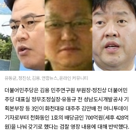
유동균, 정진상, 김용. 연합뉴스, 온라인 커뮤니티
더불어민주당은 김용 민주연구원 부원장·정진상 더불어민
주당 대표실 정무조정실장·유동규 전 성남도시개발공사 기
획본부장 등 3인이 화천대유 대주주 김만배 전 머니투데이
기자로부터 천화동인 1호의 배당금인 700억원(세후 428억
원)을 나눠 갖기로 했다는 검찰 영장 내용에 대해 반박했다.